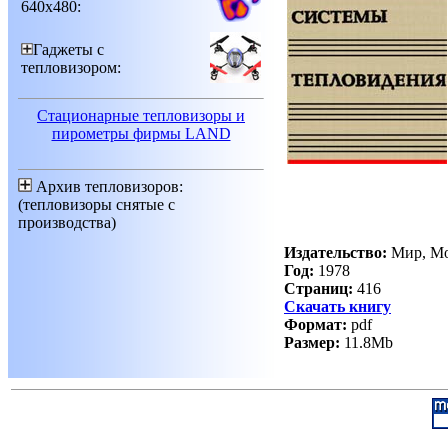
640х480:
Гаджеты с
тепловизором:
Стационарные тепловизоры и
пирометры фирмы LAND
Архив тепловизоров:
(тепловизоры снятые с
производства)
Издательство:
Мир, Мо
Год:
1978
Cтраниц:
416
Скачать книгу
Формат:
pdf
Размер:
11.8Mb