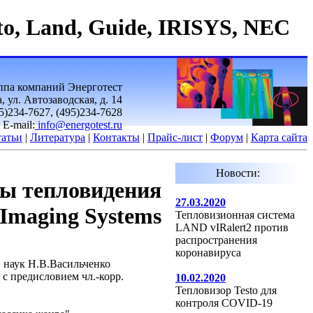
to, Land, Guide, IRISYS, NEC
ппа компаний Энерготест
 ул. Автозаводская, д. 14
95)234-7627, (495)234-7628
E-mail:
info@energotest.ru
атьи
|
Литература
|
Контакты
|
Прайс-лист
|
Форум
|
Карта сайта
Новости:
мы тепловидения
27.03.2020
 Imaging Systems
Тепловизионная система
LAND vIRalert2 против
распространения
коронавируса
. наук Н.В.Васильченко
 с предисловием чл.-корр.
10.02.2020
Тепловизор Testo для
контроля COVID-19