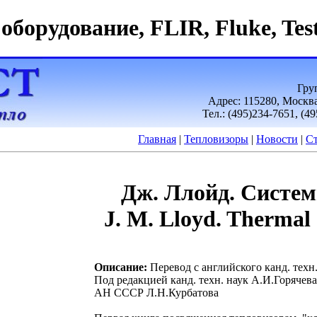
оборудование, FLIR, Fluke, Tes
Гру
Адрес: 115280, Москва,
Тел.: (495)234-7651, (4
Главная
|
Тепловизоры
|
Новости
|
Ст
Дж. Ллойд. Систе
J. M. Lloyd. Thermal
Описание:
Перевод с английского канд. техн
Под редакцией канд. техн. наук А.И.Горячева
АН СССР Л.Н.Курбатова