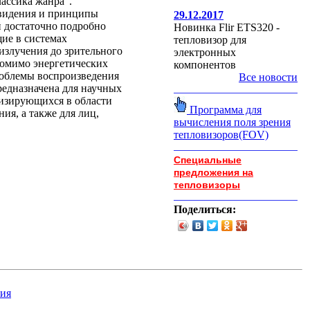
ассика жанра".
овидения и принципы
29.12.2017
 достаточно подробно
Новинка Flir ETS320 -
ие в системах
тепловизор для
 излучения до зрительного
электронных
омимо энергетических
компонентов
роблемы воспроизведения
Все новости
редназначена для научных
лизирующихся в области
Программа для
ия, а также для лиц,
вычисления поля зрения
тепловизоров(FOV)
Специальные
предложения на
тепловизоры
Поделиться: