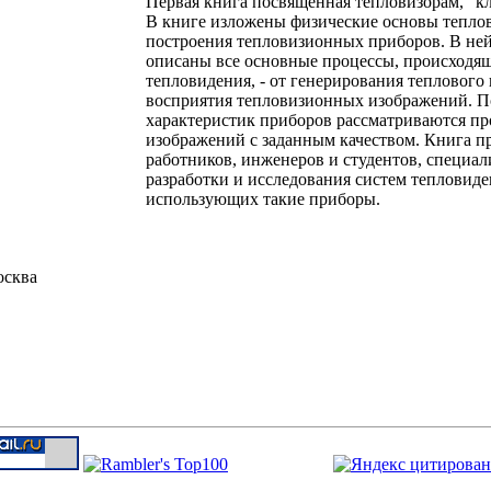
Первая книга посвященная тепловизорам, "кл
В книге изложены физические основы тепл
построения тепловизионных приборов. В ней
описаны все основные процессы, происходящ
тепловидения, - от генерирования теплового
восприятия тепловизионных изображений. П
характеристик приборов рассматриваются п
изображений с заданным качеством. Книга п
работников, инженеров и студентов, специа
разработки и исследования систем тепловиден
использующих такие приборы.
сква