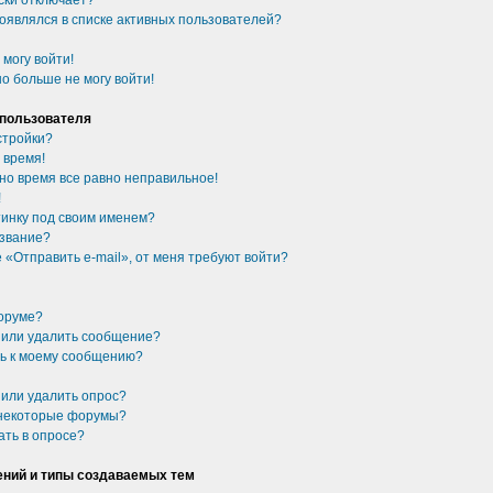
ски отключает?
появлялся в списке активных пользователей?
 могу войти!
о больше не могу войти!
 пользователя
стройки?
 время!
 но время все равно неправильное!
!
ртинку под своим именем?
 звание?
 «Отправить e-mail», от меня требуют войти?
форуме?
ь или удалить сообщение?
сь к моему сообщению?
 или удалить опрос?
 некоторые форумы?
ать в опросе?
ний и типы создаваемых тем