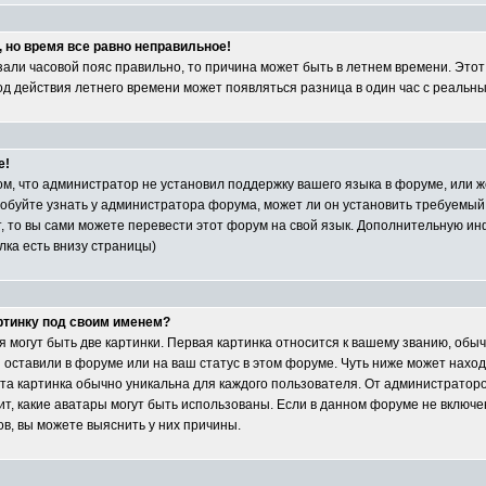
, но время все равно неправильное!
азали часовой пояс правильно, то причина может быть в летнем времени. Это
иод действия летнего времени может появляться разница в один час с реальн
е!
ом, что администратор не установил поддержку вашего языка в форуме, или ж
обуйте узнать у администратора форума, может ли он установить требуемый
т, то вы сами можете перевести этот форум на свой язык. Дополнительную и
лка есть внизу страницы)
артинку под своим именем?
 могут быть две картинки. Первая картинка относится к вашему званию, обыч
ы оставили в форуме или на ваш статус в этом форуме. Чуть ниже может нахо
та картинка обычно уникальна для каждого пользователя. От администраторо
сит, какие аватары могут быть использованы. Если в данном форуме не включе
, вы можете выяснить у них причины.