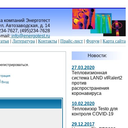
а компаний Энерготест
л. Автозаводская, д. 14
)234-7627, (495)234-7628
-mail:
info@energotest.ru
атьи
|
Литература
|
Контакты
|
Прайс-лист
|
Форум
|
Карта сайта
Новости:
егистрироваться.
27.03.2020
Тепловизионная
страция
система LAND vIRalert2
Вход
против
распространения
коронавируса
10.02.2020
Тепловизор Testo для
контроля COVID-19
29.12.2017