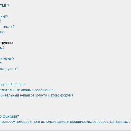
HTML?
инки?
?
я тема»?
а»?
 группы
ры?
вателей?
у?
ом группы?
ное сообщение!
желательные личные сообщения!
бительный e-mail от кого-то с этого форума!
то функции?
о вопросу некорректного использования и юридических вопросов, связанных 