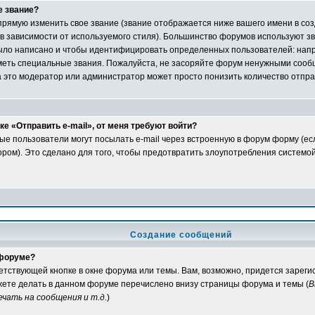
е звание?
рямую изменить свое звание (звание отображается ниже вашего имени в со
 в зависимости от используемого стиля). Большинство форумов используют зв
ыло написано и чтобы идентифицировать определенных пользователей: нап
еть специальные звания. Пожалуйста, не засоряйте форум ненужными сообщ
а это модератор или администратор может просто понизить количество отпр
е «Отправить e-mail», от меня требуют войти?
ые пользователи могут посылать e-mail через встроенную в форум форму (е
ом). Это сделано для того, чтобы предотвратить злоупотребления системо
Создание сообщений
 форуме?
ветствующей кнопке в окне форума или темы. Вам, возможно, придется зарег
жете делать в данном форуме перечислено внизу страницы форума и темы (
В
чать на сообщения и т.д.
)