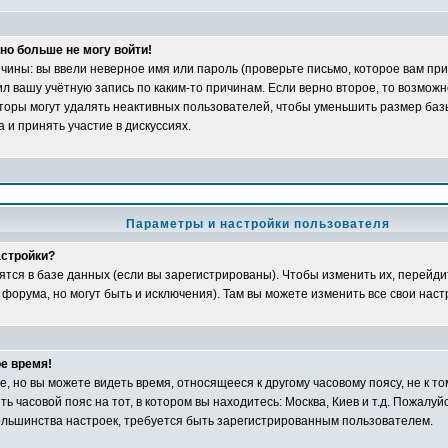
но больше не могу войти!
ины: вы ввели неверное имя или пароль (проверьте письмо, которое вам при
л вашу учётную запись по каким-то причинам. Если верно второе, то возможн
оры могут удалять неактивных пользователей, чтобы уменьшить размер баз
 и принять участие в дискуссиях.
Параметры и настройки пользователя
астройки?
ятся в базе данных (если вы зарегистрированы). Чтобы изменить их, перейди
 форума, но могут быть и исключения). Там вы можете изменить все свои наст
е время!
 но вы можете видеть время, относящееся к другому часовому поясу, не к том
ь часовой пояс на тот, в котором вы находитесь: Москва, Киев и т.д. Пожалуйс
большинства настроек, требуется быть зарегистрированным пользователем.