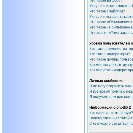
Что такое BBCode?
Могу ли я использовать 
Что такое смайлики?
Могу ли я вставлять карт
Что такое «Объявление»
Что такое «Прилепленна
Что значит «Тема закрыт
Уровни пользователей и
Кто такие администрато
Кто такие модераторы?
Что такое группы пользо
Как мне вступить в групп
Как мне стать модератор
Личные сообщения
Я не могу отправить лич
Я всё время получаю не
Я получил спам или оскор
Информация о phpBB 2
Кто написал этот форум?
Почему здесь нет такой-
С кем можно связаться п