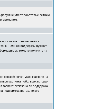
т форум не умеет работать с летним
ым временем.
е просто никто не перевёл этот
 язык. Если же поддержки нужного
нформацию вы можете получить на
но это звёздочки, указывающие на
диться картинка побольше, которая
в зависит, включена ли поддержка
на поддержка аватар, то это