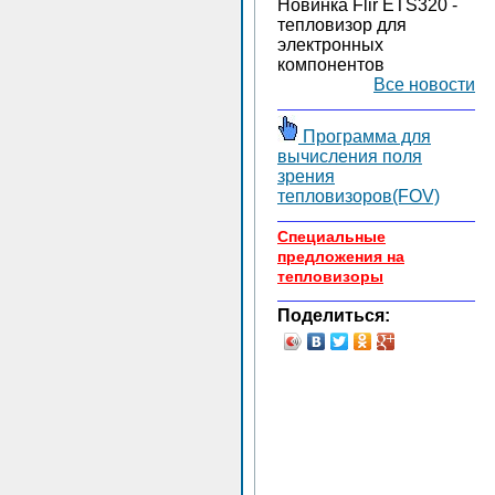
Новинка Flir ETS320 -
тепловизор для
электронных
компонентов
Все новости
Программа для
вычисления поля
зрения
тепловизоров(FOV)
Специальные
предложения на
тепловизоры
Поделиться: