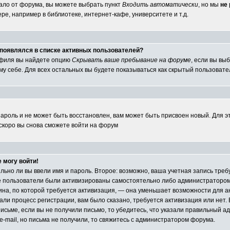
ало от форума, вы можете выбрать пункт
Входить автоматически
, но мы
не
е, например в библиотеке, интернет-кафе, университете и т.д.
е появлялся в списке активных пользователей?
офиля вы найдете опцию
Скрывать ваше пребывание на форуме
, если вы вы
у себе. Для всех остальных вы будете показываться как скрытый пользовате
пароль и не может быть восстановлен, вам может быть присвоен новый. Для э
 скоро вы снова сможете войти на форум
е могу войти!
ильно ли вы ввели имя и пароль. Второе: возможно, ваша учетная запись тр
е пользователи были активизированы самостоятельно либо администратором 
чина, по которой требуется активизация, — она уменьшает возможности для 
ли процесс регистрации, вам было сказано, требуется активизация или нет. Е
исьме, если вы не получили письмо, то убедитесь, что указали правильный адр
e-mail, но письма не получили, то свяжитесь с администратором форума.