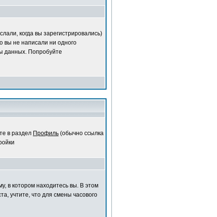
слали, когда вы зарегистрировались)
о вы не написали ни одного
ы данных. Попробуйте
те в раздел
Профиль
(обычно ссылка
ройки
у, в котором находитесь вы. В этом
та, учтите, что для смены часового