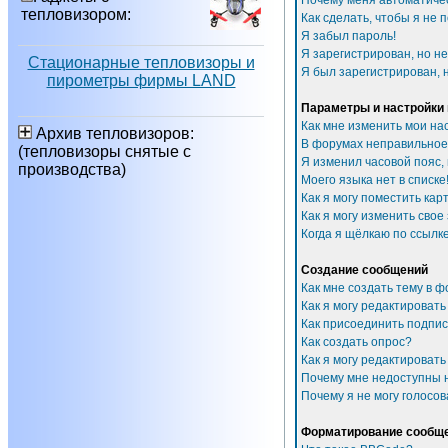
Почему меня автоматиче
тепловизором:
Как сделать, чтобы я не 
Я забыл пароль!
Я зарегистрирован, но не
Стационарные тепловизоры и
Я был зарегистрирован, н
пирометры фирмы LAND
Параметры и настройки
Как мне изменить мои на
Архив тепловизоров:
В форумах неправильное
(тепловизоры снятые с
Я изменил часовой пояс,
производства)
Моего языка нет в списке
Как я могу поместить ка
Как я могу изменить свое
Когда я щёлкаю по ссылке
Создание сообщений
Как мне создать тему в 
Как я могу редактироват
Как присоединить подпи
Как создать опрос?
Как я могу редактировать
Почему мне недоступны
Почему я не могу голосов
Форматирование сообще