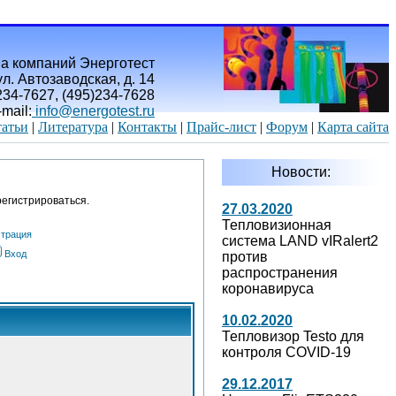
а компаний Энерготест
л. Автозаводская, д. 14
)234-7627, (495)234-7628
-mail:
info@energotest.ru
атьи
|
Литература
|
Контакты
|
Прайс-лист
|
Форум
|
Карта сайта
Новости:
егистрироваться.
27.03.2020
Тепловизионная
страция
система LAND vIRalert2
Вход
против
распространения
коронавируса
10.02.2020
Тепловизор Testo для
контроля COVID-19
29.12.2017