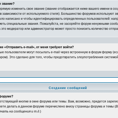
е звание?
рямую изменить свое звание (звание отображается ниже вашего имени в со
 в зависимости от используемого стиля). Большинство форумов используют зв
ыло написано и чтобы идентифицировать определенных пользователей: нап
еть специальные звания. Пожалуйста, не засоряйте форум ненужными сообщ
а это модератор или администратор может просто понизить количество отпр
е «Отправить e-mail», от меня требуют войти?
ые пользователи могут посылать e-mail через встроенную в форум форму (е
ом). Это сделано для того, чтобы предотвратить злоупотребления системо
Создание сообщений
 форуме?
ветствующей кнопке в окне форума или темы. Вам, возможно, придется зарег
жете делать в данном форуме перечислено внизу страницы форума и темы (
В
чать на сообщения и т.д.
)