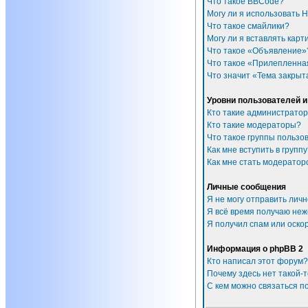
Что такое BBCode?
Могу ли я использовать 
Что такое смайлики?
Могу ли я вставлять карт
Что такое «Объявление»
Что такое «Прилепленна
Что значит «Тема закрыт
Уровни пользователей и
Кто такие администрато
Кто такие модераторы?
Что такое группы пользо
Как мне вступить в групп
Как мне стать модератор
Личные сообщения
Я не могу отправить лич
Я всё время получаю не
Я получил спам или оскор
Информация о phpBB 2
Кто написал этот форум?
Почему здесь нет такой-
С кем можно связаться п