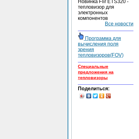
Новинка Flir ETS320 -
тепловизор для
электронных
компонентов
Все новости
Программа для
вычисления поля
зрения
тепловизоров(FOV)
Специальные
предложения на
тепловизоры
Поделиться: