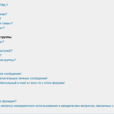
HTML?
инки?
?
я тема»?
а»?
 группы
ры?
вателей?
у?
ом группы?
ное сообщение!
желательные личные сообщения!
бительный e-mail от кого-то с этого форума!
то функции?
о вопросу некорректного использования и юридических вопросов, связанных 