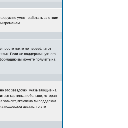
т форум не умеет работать с летним
ым временем.
е просто никто не перевёл этот
 язык. Если же поддержки нужного
нформацию вы можете получить на
но это звёздочки, указывающие на
диться картинка побольше, которая
в зависит, включена ли поддержка
на поддержка аватар, то это