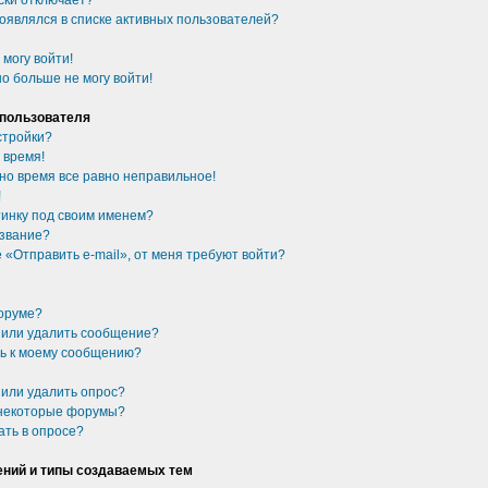
ски отключает?
появлялся в списке активных пользователей?
 могу войти!
о больше не могу войти!
 пользователя
стройки?
 время!
 но время все равно неправильное!
!
ртинку под своим именем?
 звание?
 «Отправить e-mail», от меня требуют войти?
форуме?
ь или удалить сообщение?
сь к моему сообщению?
 или удалить опрос?
 некоторые форумы?
ать в опросе?
ний и типы создаваемых тем