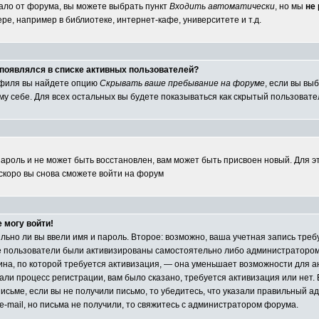
ало от форума, вы можете выбрать пункт
Входить автоматически
, но мы
не
е, например в библиотеке, интернет-кафе, университете и т.д.
е появлялся в списке активных пользователей?
офиля вы найдете опцию
Скрывать ваше пребывание на форуме
, если вы вы
у себе. Для всех остальных вы будете показываться как скрытый пользовате
пароль и не может быть восстановлен, вам может быть присвоен новый. Для э
 скоро вы снова сможете войти на форум
е могу войти!
ильно ли вы ввели имя и пароль. Второе: возможно, ваша учетная запись тр
е пользователи были активизированы самостоятельно либо администратором 
чина, по которой требуется активизация, — она уменьшает возможности для 
ли процесс регистрации, вам было сказано, требуется активизация или нет. Е
исьме, если вы не получили письмо, то убедитесь, что указали правильный адр
e-mail, но письма не получили, то свяжитесь с администратором форума.