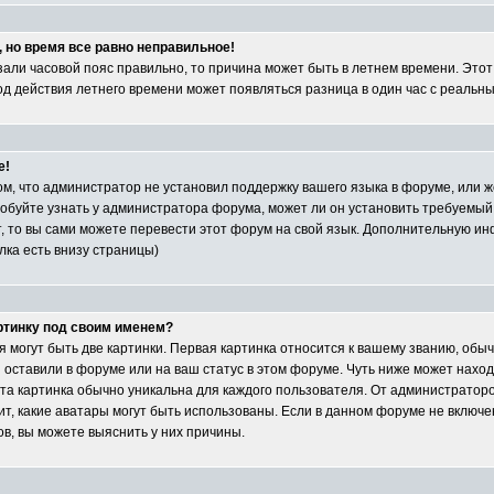
, но время все равно неправильное!
азали часовой пояс правильно, то причина может быть в летнем времени. Это
иод действия летнего времени может появляться разница в один час с реальн
е!
ом, что администратор не установил поддержку вашего языка в форуме, или ж
обуйте узнать у администратора форума, может ли он установить требуемый
т, то вы сами можете перевести этот форум на свой язык. Дополнительную и
лка есть внизу страницы)
артинку под своим именем?
 могут быть две картинки. Первая картинка относится к вашему званию, обыч
ы оставили в форуме или на ваш статус в этом форуме. Чуть ниже может нахо
та картинка обычно уникальна для каждого пользователя. От администраторо
сит, какие аватары могут быть использованы. Если в данном форуме не включе
, вы можете выяснить у них причины.