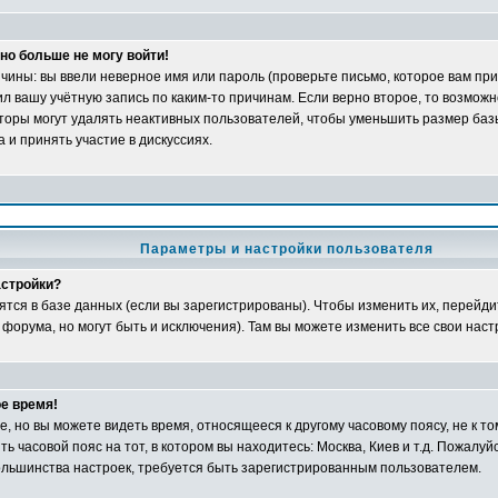
но больше не могу войти!
ины: вы ввели неверное имя или пароль (проверьте письмо, которое вам при
л вашу учётную запись по каким-то причинам. Если верно второе, то возможн
оры могут удалять неактивных пользователей, чтобы уменьшить размер баз
 и принять участие в дискуссиях.
Параметры и настройки пользователя
астройки?
ятся в базе данных (если вы зарегистрированы). Чтобы изменить их, перейди
 форума, но могут быть и исключения). Там вы можете изменить все свои наст
е время!
 но вы можете видеть время, относящееся к другому часовому поясу, не к том
ь часовой пояс на тот, в котором вы находитесь: Москва, Киев и т.д. Пожалуйс
большинства настроек, требуется быть зарегистрированным пользователем.