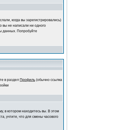
слали, когда вы зарегистрировались)
о вы не написали ни одного
ы данных. Попробуйте
те в раздел
Профиль
(обычно ссылка
ройки
у, в котором находитесь вы. В этом
та, учтите, что для смены часового