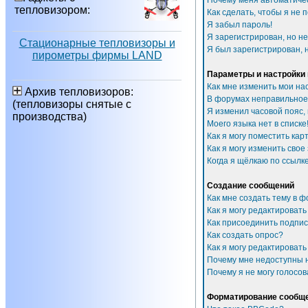
Почему меня автоматиче
тепловизором:
Как сделать, чтобы я не 
Я забыл пароль!
Я зарегистрирован, но не
Стационарные тепловизоры и
Я был зарегистрирован, н
пирометры фирмы LAND
Параметры и настройки
Как мне изменить мои на
Архив тепловизоров:
В форумах неправильное
(тепловизоры снятые с
Я изменил часовой пояс,
производства)
Моего языка нет в списке
Как я могу поместить ка
Как я могу изменить свое
Когда я щёлкаю по ссылке
Создание сообщений
Как мне создать тему в 
Как я могу редактироват
Как присоединить подпи
Как создать опрос?
Как я могу редактировать
Почему мне недоступны
Почему я не могу голосов
Форматирование сообще