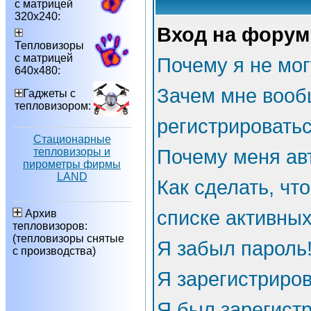
с матрицей
320х240:
Вход на форум
Тепловизоры
с матрицей
Почему я не мог
640х480:
Зачем мне вооб
Гаджеты с
тепловизором:
регистрировать
Стационарные
тепловизоры и
Почему меня ав
пирометры фирмы
LAND
Как сделать, чт
списке активны
Архив
тепловизоров:
(тепловизоры снятые
Я забыл пароль
с производства)
Я зарегистриров
Я был зарегистр