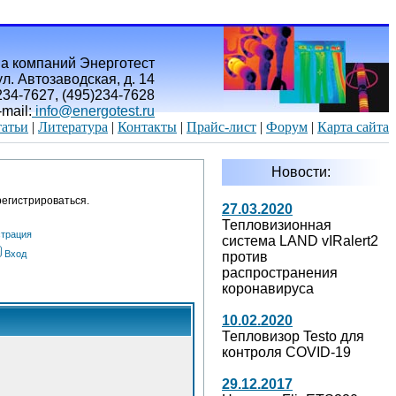
а компаний Энерготест
л. Автозаводская, д. 14
)234-7627, (495)234-7628
-mail:
info@energotest.ru
атьи
|
Литература
|
Контакты
|
Прайс-лист
|
Форум
|
Карта сайта
Новости:
егистрироваться.
27.03.2020
Тепловизионная
страция
система LAND vIRalert2
Вход
против
распространения
коронавируса
10.02.2020
Тепловизор Testo для
контроля COVID-19
29.12.2017