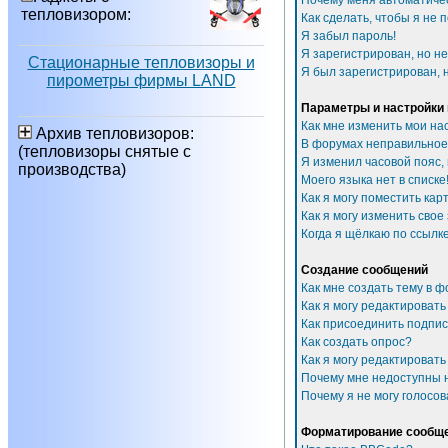
Почему меня автоматиче
тепловизором:
Как сделать, чтобы я не 
Я забыл пароль!
Я зарегистрирован, но не
Стационарные тепловизоры и
Я был зарегистрирован, н
пирометры фирмы LAND
Параметры и настройки
Как мне изменить мои на
Архив тепловизоров:
В форумах неправильное
(тепловизоры снятые с
Я изменил часовой пояс,
производства)
Моего языка нет в списке
Как я могу поместить ка
Как я могу изменить свое
Когда я щёлкаю по ссылке
Создание сообщений
Как мне создать тему в 
Как я могу редактироват
Как присоединить подпи
Как создать опрос?
Как я могу редактировать
Почему мне недоступны
Почему я не могу голосов
Форматирование сообще