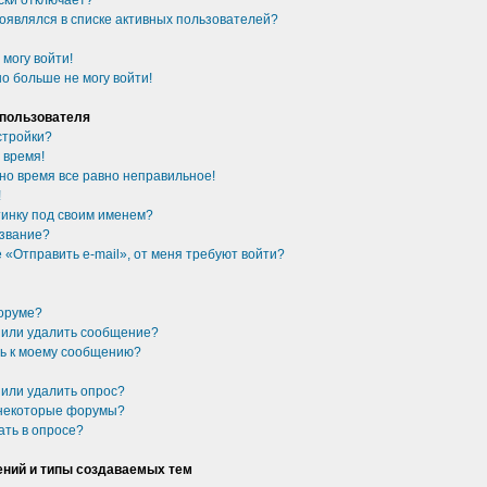
ски отключает?
появлялся в списке активных пользователей?
 могу войти!
о больше не могу войти!
 пользователя
стройки?
 время!
 но время все равно неправильное!
!
ртинку под своим именем?
 звание?
 «Отправить e-mail», от меня требуют войти?
форуме?
ь или удалить сообщение?
сь к моему сообщению?
 или удалить опрос?
 некоторые форумы?
ать в опросе?
ний и типы создаваемых тем