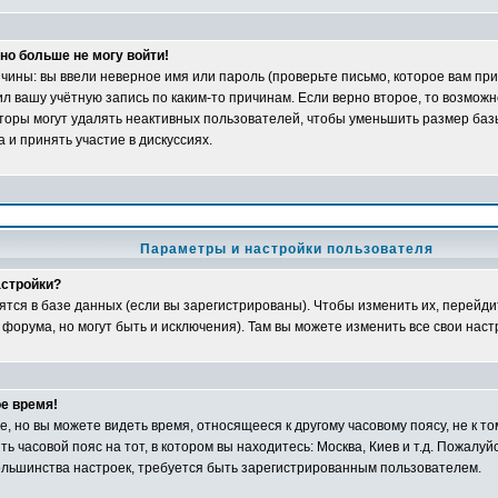
но больше не могу войти!
ины: вы ввели неверное имя или пароль (проверьте письмо, которое вам при
л вашу учётную запись по каким-то причинам. Если верно второе, то возможн
оры могут удалять неактивных пользователей, чтобы уменьшить размер баз
 и принять участие в дискуссиях.
Параметры и настройки пользователя
астройки?
ятся в базе данных (если вы зарегистрированы). Чтобы изменить их, перейди
 форума, но могут быть и исключения). Там вы можете изменить все свои наст
е время!
 но вы можете видеть время, относящееся к другому часовому поясу, не к том
ь часовой пояс на тот, в котором вы находитесь: Москва, Киев и т.д. Пожалуйс
большинства настроек, требуется быть зарегистрированным пользователем.