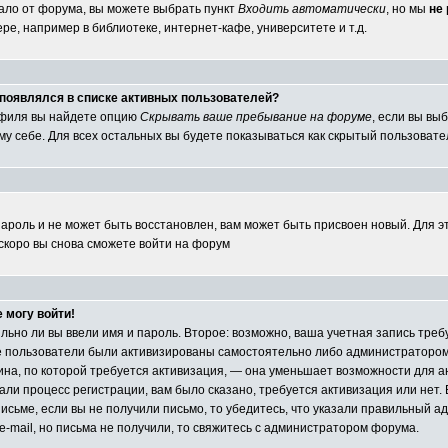
ало от форума, вы можете выбрать пункт
Входить автоматически
, но мы
не
е, например в библиотеке, интернет-кафе, университете и т.д.
е появлялся в списке активных пользователей?
офиля вы найдете опцию
Скрывать ваше пребывание на форуме
, если вы вы
у себе. Для всех остальных вы будете показываться как скрытый пользовате
пароль и не может быть восстановлен, вам может быть присвоен новый. Для э
 скоро вы снова сможете войти на форум
е могу войти!
ильно ли вы ввели имя и пароль. Второе: возможно, ваша учетная запись тр
е пользователи были активизированы самостоятельно либо администратором 
чина, по которой требуется активизация, — она уменьшает возможности для 
ли процесс регистрации, вам было сказано, требуется активизация или нет. Е
исьме, если вы не получили письмо, то убедитесь, что указали правильный адр
e-mail, но письма не получили, то свяжитесь с администратором форума.