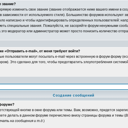
е звание?
рямую изменить свое звание (звание отображается ниже вашего имени в со
 в зависимости от используемого стиля). Большинство форумов используют зв
ыло написано и чтобы идентифицировать определенных пользователей: нап
еть специальные звания. Пожалуйста, не засоряйте форум ненужными сообщ
а это модератор или администратор может просто понизить количество отпр
е «Отправить e-mail», от меня требуют войти?
ые пользователи могут посылать e-mail через встроенную в форум форму (е
ом). Это сделано для того, чтобы предотвратить злоупотребления системо
Создание сообщений
 форуме?
ветствующей кнопке в окне форума или темы. Вам, возможно, придется зарег
жете делать в данном форуме перечислено внизу страницы форума и темы (
В
чать на сообщения и т.д.
)