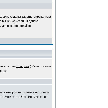
слали, когда вы зарегистрировались)
о вы не написали ни одного
ы данных. Попробуйте
те в раздел
Профиль
(обычно ссылка
ройки
у, в котором находитесь вы. В этом
та, учтите, что для смены часового