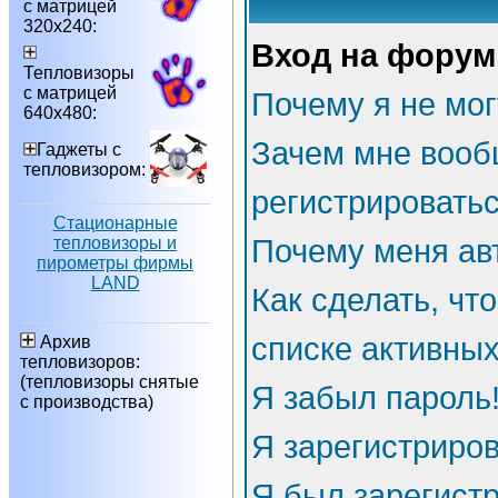
с матрицей
320х240:
Вход на форум
Тепловизоры
с матрицей
Почему я не мог
640х480:
Зачем мне вооб
Гаджеты с
тепловизором:
регистрировать
Стационарные
тепловизоры и
Почему меня ав
пирометры фирмы
LAND
Как сделать, чт
списке активны
Архив
тепловизоров:
(тепловизоры снятые
Я забыл пароль
с производства)
Я зарегистриров
Я был зарегистр