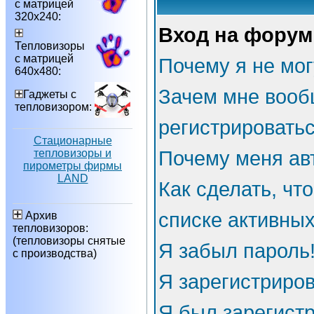
с матрицей
320х240:
Вход на форум
Тепловизоры
с матрицей
Почему я не мог
640х480:
Зачем мне вооб
Гаджеты с
тепловизором:
регистрировать
Стационарные
тепловизоры и
Почему меня ав
пирометры фирмы
LAND
Как сделать, чт
списке активны
Архив
тепловизоров:
(тепловизоры снятые
Я забыл пароль
с производства)
Я зарегистриров
Я был зарегистр