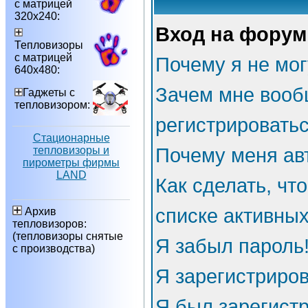
с матрицей
320х240:
Вход на форум
Тепловизоры
с матрицей
Почему я не мог
640х480:
Зачем мне вооб
Гаджеты с
тепловизором:
регистрировать
Стационарные
тепловизоры и
Почему меня ав
пирометры фирмы
LAND
Как сделать, чт
списке активны
Архив
тепловизоров:
(тепловизоры снятые
Я забыл пароль
с производства)
Я зарегистриров
Я был зарегистр