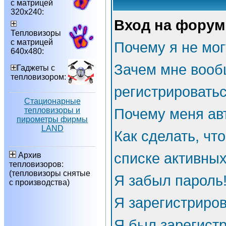
с матрицей
320х240:
Вход на форум
Тепловизоры
с матрицей
Почему я не мог
640х480:
Зачем мне вооб
Гаджеты с
тепловизором:
регистрировать
Стационарные
тепловизоры и
Почему меня ав
пирометры фирмы
LAND
Как сделать, чт
списке активны
Архив
тепловизоров:
(тепловизоры снятые
Я забыл пароль
с производства)
Я зарегистриров
Я был зарегистр