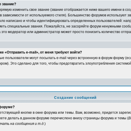
е звание?
рямую изменить свое звание (звание отображается ниже вашего имени в со
 в зависимости от используемого стиля). Большинство форумов используют зв
ыло написано и чтобы идентифицировать определенных пользователей: нап
еть специальные звания. Пожалуйста, не засоряйте форум ненужными сообщ
а это модератор или администратор может просто понизить количество отпр
е «Отправить e-mail», от меня требуют войти?
ые пользователи могут посылать e-mail через встроенную в форум форму (е
ом). Это сделано для того, чтобы предотвратить злоупотребления системо
Создание сообщений
 форуме?
ветствующей кнопке в окне форума или темы. Вам, возможно, придется зарег
жете делать в данном форуме перечислено внизу страницы форума и темы (
В
чать на сообщения и т.д.
)