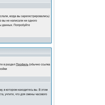
слали, когда вы зарегистрировались)
о вы не написали ни одного
ы данных. Попробуйте
те в раздел
Профиль
(обычно ссылка
ройки
у, в котором находитесь вы. В этом
та, учтите, что для смены часового