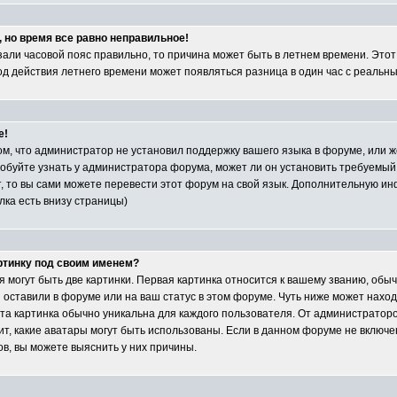
, но время все равно неправильное!
азали часовой пояс правильно, то причина может быть в летнем времени. Это
иод действия летнего времени может появляться разница в один час с реальн
е!
ом, что администратор не установил поддержку вашего языка в форуме, или ж
обуйте узнать у администратора форума, может ли он установить требуемый
т, то вы сами можете перевести этот форум на свой язык. Дополнительную и
лка есть внизу страницы)
артинку под своим именем?
 могут быть две картинки. Первая картинка относится к вашему званию, обыч
ы оставили в форуме или на ваш статус в этом форуме. Чуть ниже может нахо
та картинка обычно уникальна для каждого пользователя. От администраторо
сит, какие аватары могут быть использованы. Если в данном форуме не включе
, вы можете выяснить у них причины.