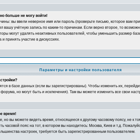
но больше не могу войти!
ины: вы ввели неверное имя или пароль (проверьте письмо, которое вам при
л вашу учётную запись по каким-то причинам. Если верно второе, то возможн
оры могут удалять неактивных пользователей, чтобы уменьшить размер баз
 и принять участие в дискуссиях.
Параметры и настройки пользователя
астройки?
ятся в базе данных (если вы зарегистрированы). Чтобы изменить их, перейди
 форума, но могут быть и исключения). Там вы можете изменить все свои наст
е время!
 но вы можете видеть время, относящееся к другому часовому поясу, не к том
ь часовой пояс на тот, в котором вы находитесь: Москва, Киев и т.д. Пожалуйс
большинства настроек, требуется быть зарегистрированным пользователем.