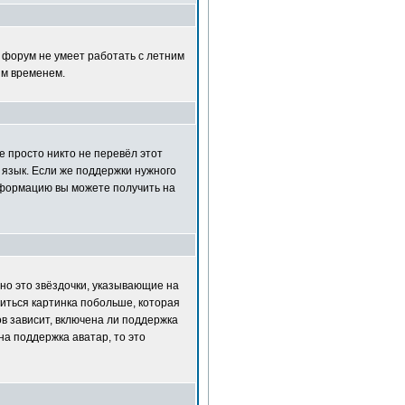
т форум не умеет работать с летним
ым временем.
е просто никто не перевёл этот
 язык. Если же поддержки нужного
нформацию вы можете получить на
но это звёздочки, указывающие на
диться картинка побольше, которая
в зависит, включена ли поддержка
на поддержка аватар, то это