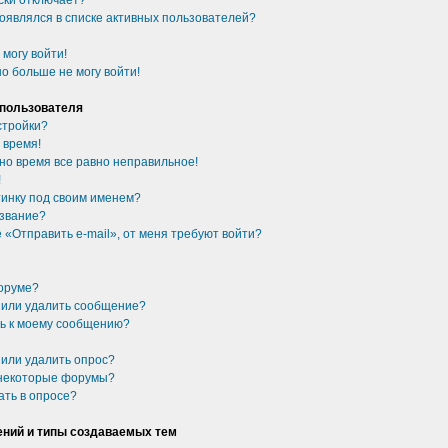
ски отключает?
появлялся в списке активных пользователей?
 могу войти!
о больше не могу войти!
 пользователя
стройки?
 время!
 но время все равно неправильное!
!
ртинку под своим именем?
 звание?
 «Отправить e-mail», от меня требуют войти?
форуме?
ь или удалить сообщение?
сь к моему сообщению?
 или удалить опрос?
 некоторые форумы?
ать в опросе?
ний и типы создаваемых тем