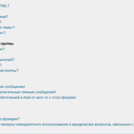
HTML?
инки?
?
я тема»?
а»?
 группы
ры?
вателей?
у?
ом группы?
ное сообщение!
желательные личные сообщения!
бительный e-mail от кого-то с этого форума!
то функции?
о вопросу некорректного использования и юридических вопросов, связанных 