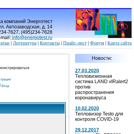
а компаний Энерготест
л. Автозаводская, д. 14
)234-7627, (495)234-7628
-mail:
info@energotest.ru
атьи
|
Литература
|
Контакты
|
Прайс-лист
|
Форум
|
Карта сайта
Новости:
егистрироваться.
27.03.2020
Тепловизионная
страция
система LAND vIRalert2
Вход
против
распространения
коронавируса
10.02.2020
Тепловизор Testo для
контроля COVID-19
29.12.2017