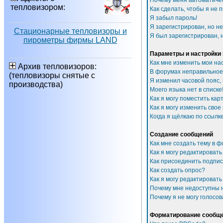
Почему меня автоматиче
тепловизором:
Как сделать, чтобы я не 
Я забыл пароль!
Я зарегистрирован, но не
Стационарные тепловизоры и
Я был зарегистрирован, н
пирометры фирмы LAND
Параметры и настройки
Как мне изменить мои на
Архив тепловизоров:
В форумах неправильное
(тепловизоры снятые с
Я изменил часовой пояс,
производства)
Моего языка нет в списке
Как я могу поместить ка
Как я могу изменить свое
Когда я щёлкаю по ссылке
Создание сообщений
Как мне создать тему в 
Как я могу редактироват
Как присоединить подпи
Как создать опрос?
Как я могу редактировать
Почему мне недоступны
Почему я не могу голосов
Форматирование сообще