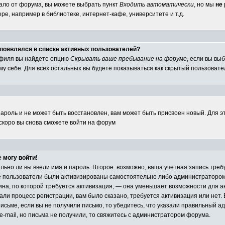
ало от форума, вы можете выбрать пункт
Входить автоматически
, но мы
не
е, например в библиотеке, интернет-кафе, университете и т.д.
е появлялся в списке активных пользователей?
офиля вы найдете опцию
Скрывать ваше пребывание на форуме
, если вы вы
у себе. Для всех остальных вы будете показываться как скрытый пользовате
пароль и не может быть восстановлен, вам может быть присвоен новый. Для э
 скоро вы снова сможете войти на форум
е могу войти!
ильно ли вы ввели имя и пароль. Второе: возможно, ваша учетная запись тр
е пользователи были активизированы самостоятельно либо администратором 
чина, по которой требуется активизация, — она уменьшает возможности для 
ли процесс регистрации, вам было сказано, требуется активизация или нет. Е
исьме, если вы не получили письмо, то убедитесь, что указали правильный адр
e-mail, но письма не получили, то свяжитесь с администратором форума.