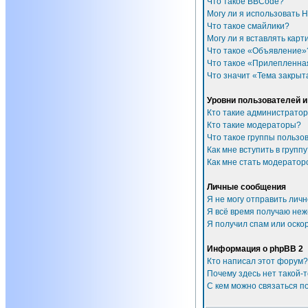
Что такое BBCode?
Могу ли я использовать 
Что такое смайлики?
Могу ли я вставлять карт
Что такое «Объявление»
Что такое «Прилепленна
Что значит «Тема закрыт
Уровни пользователей и
Кто такие администрато
Кто такие модераторы?
Что такое группы пользо
Как мне вступить в групп
Как мне стать модератор
Личные сообщения
Я не могу отправить лич
Я всё время получаю не
Я получил спам или оскор
Информация о phpBB 2
Кто написал этот форум?
Почему здесь нет такой-
С кем можно связаться п