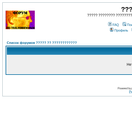
???
????? ???????? ????????
FAQ
По
Профиль
Список форумов ????? ?? ????????????
Не
Powered by
Ру