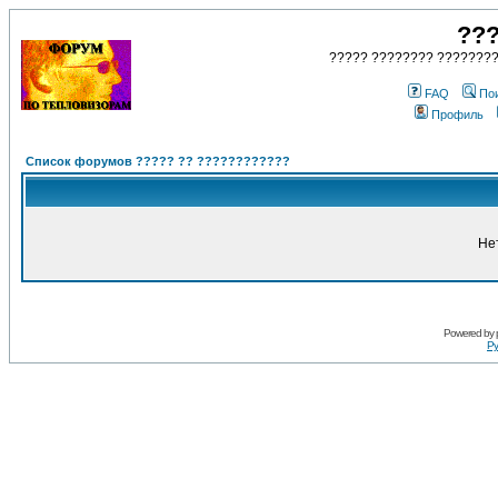
???
????? ???????? ????????
FAQ
По
Профиль
Список форумов ????? ?? ????????????
Не
Powered by
Ру