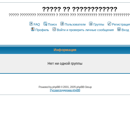
????? ?? ????????????
????? ???????? ????????? ? ????? ??? ?????????? ??????? ????????
FAQ
Поиск
Пользователи
Группы
Регистраци
Профиль
Войти и проверить личные сообщения
Вход
Информация
Нет ни одной группы
Powered by
phpBB
© 2001, 2005 phpBB Group
Русская поддержка phpBB