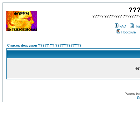
???
????? ???????? ????????
FAQ
По
Профиль
Список форумов ????? ?? ????????????
Не
Powered by
Ру