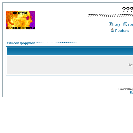
???
????? ???????? ????????
FAQ
По
Профиль
Список форумов ????? ?? ????????????
Не
Powered by
Ру