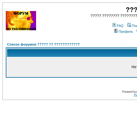
???
????? ???????? ????????
FAQ
По
Профиль
Список форумов ????? ?? ????????????
Не
Powered by
Ру