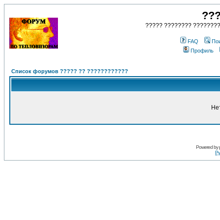
???
????? ???????? ????????
FAQ
По
Профиль
Список форумов ????? ?? ????????????
Не
Powered by
Ру