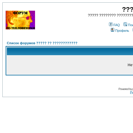
???
????? ???????? ????????
FAQ
По
Профиль
Список форумов ????? ?? ????????????
Не
Powered by
Ру