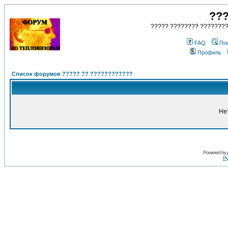
???
????? ???????? ????????
FAQ
По
Профиль
Список форумов ????? ?? ????????????
Не
Powered by
Ру