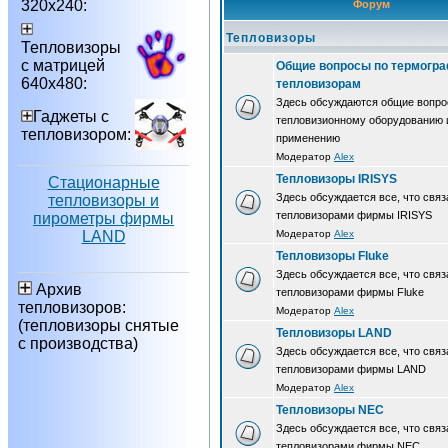
320х240:
Форум
Тепловизоры
Тепловизоры
с матрицей
Общие вопросы по термогра
640х480:
тепловизорам
Здесь обсуждаются общие вопро
Гаджеты с
тепловизионному оборудованию 
тепловизором:
применению
Модератор
Alex
Тепловизоры IRISYS
Стационарные
Здесь обсуждается все, что связ
тепловизоры и
тепловизорами фирмы IRISYS
пирометры фирмы
LAND
Модератор
Alex
Тепловизоры Fluke
Здесь обсуждается все, что связ
Архив
тепловизорами фирмы Fluke
тепловизоров:
Модератор
Alex
(тепловизоры снятые
Тепловизоры LAND
с производства)
Здесь обсуждается все, что связ
тепловизорами фирмы LAND
Модератор
Alex
Тепловизоры NEC
Здесь обсуждается все, что связ
тепловизорами фирмы NEC