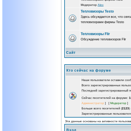
Модератор
Alex
Тепловизоры Testo
Здесь обсуждается все, что связ
тепловизорами фирмы Testo
Тепловизоры Flir
Обсуждение тепловизоров Flir
Сайт
Кто сейчас на форуме
Наши пользователи оставили со
Всего зарегистрированных польз
Последний зарегистрированный п
Сейчас посетителей на форуме:
1
Администратор
] [
Модератор
]
Больше всего посетителей (
2123
)
Зарегистрированные пользовател
Эти данные основаны на активности пользова
Вход