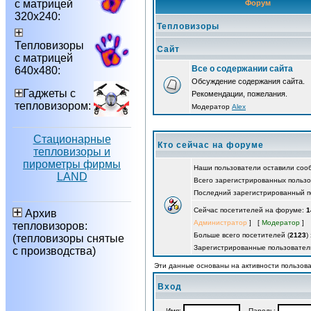
с матрицей
Форум
320х240:
Тепловизоры
Тепловизоры
Сайт
с матрицей
Все о содержании сайта
640х480:
Обсуждение содержания сайта.
Гаджеты с
Рекомендации, пожелания.
тепловизором:
Модератор
Alex
Стационарные
Кто сейчас на форуме
тепловизоры и
пирометры фирмы
Наши пользователи оставили со
LAND
Всего зарегистрированных польз
Последний зарегистрированный п
Сейчас посетителей на форуме:
1
Архив
Администратор
] [
Модератор
]
тепловизоров:
Больше всего посетителей (
2123
)
(тепловизоры снятые
Зарегистрированные пользовател
с производства)
Эти данные основаны на активности пользова
Вход
Имя:
Пароль: