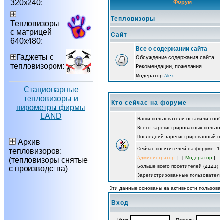
320х240:
Форум
Тепловизоры
Тепловизоры
с матрицей
Сайт
640х480:
Все о содержании сайта
Гаджеты с
Обсуждение содержания сайта.
тепловизором:
Рекомендации, пожелания.
Модератор
Alex
Стационарные
тепловизоры и
Кто сейчас на форуме
пирометры фирмы
LAND
Наши пользователи оставили со
Всего зарегистрированных польз
Последний зарегистрированный п
Архив
Сейчас посетителей на форуме:
1
тепловизоров:
Администратор
] [
Модератор
]
(тепловизоры снятые
Больше всего посетителей (
2123
)
с производства)
Зарегистрированные пользовател
Эти данные основаны на активности пользова
Вход
Имя:
Пароль: