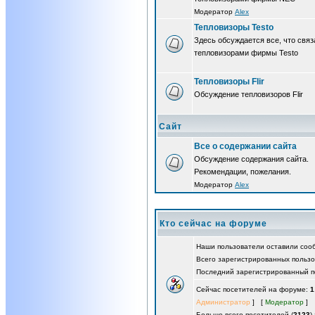
Модератор
Alex
Тепловизоры Testo
Здесь обсуждается все, что связ
тепловизорами фирмы Testo
Тепловизоры Flir
Обсуждение тепловизоров Flir
Сайт
Все о содержании сайта
Обсуждение содержания сайта.
Рекомендации, пожелания.
Модератор
Alex
Кто сейчас на форуме
Наши пользователи оставили со
Всего зарегистрированных польз
Последний зарегистрированный п
Сейчас посетителей на форуме:
1
Администратор
] [
Модератор
]
Больше всего посетителей (
2123
)