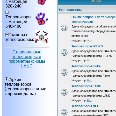
с матрицей
Форум
320х240:
Тепловизоры
Тепловизоры
Общие вопросы по термогра
с матрицей
тепловизорам
640х480:
Здесь обсуждаются общие вопро
тепловизионному оборудованию 
Гаджеты с
применению
тепловизором:
Модератор
Alex
Тепловизоры IRISYS
Здесь обсуждается все, что связ
Стационарные
тепловизорами фирмы IRISYS
тепловизоры и
пирометры фирмы
Модератор
Alex
LAND
Тепловизоры Fluke
Здесь обсуждается все, что связ
тепловизорами фирмы Fluke
Архив
Модератор
Alex
тепловизоров:
Тепловизоры LAND
(тепловизоры снятые
Здесь обсуждается все, что связ
с производства)
тепловизорами фирмы LAND
Модератор
Alex
Тепловизоры NEC
Здесь обсуждается все, что связ
тепловизорами фирмы NEC