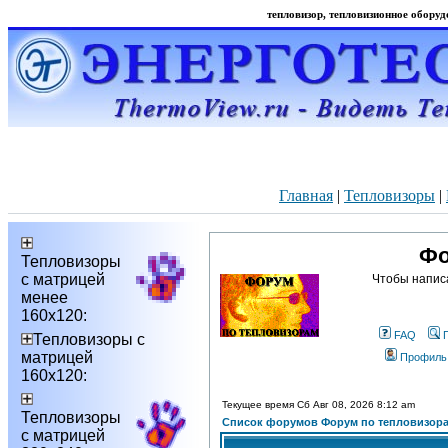
тепловизор, тепловизионное оборудо
Главная
|
Тепловизоры
|
Фо
Тепловизоры
с матрицей
Чтобы напис
менее
160х120:
FAQ
Тепловизоры с
матрицей
Профиль
160х120:
Текущее время Сб Авг 08, 2026 8:12 am
Тепловизоры
Список форумов Форум по тепловизор
с матрицей