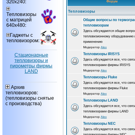
320х240:
Форум
Тепловизоры
Тепловизоры
с матрицей
Общие вопросы по термогра
640х480:
тепловизорам
Здесь обсуждаются общие вопро
Гаджеты с
тепловизионному оборудованию 
тепловизором:
применению
Модератор
Alex
Тепловизоры IRISYS
Стационарные
Здесь обсуждается все, что связ
тепловизоры и
тепловизорами фирмы IRISYS
пирометры фирмы
LAND
Модератор
Alex
Тепловизоры Fluke
Здесь обсуждается все, что связ
Архив
тепловизорами фирмы Fluke
тепловизоров:
Модератор
Alex
(тепловизоры снятые
Тепловизоры LAND
с производства)
Здесь обсуждается все, что связ
тепловизорами фирмы LAND
Модератор
Alex
Тепловизоры NEC
Здесь обсуждается все, что связ
тепловизорами фирмы NEC