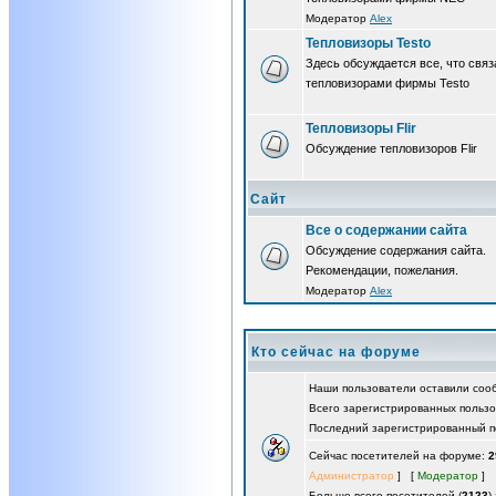
Модератор
Alex
Тепловизоры Testo
Здесь обсуждается все, что связ
тепловизорами фирмы Testo
Тепловизоры Flir
Обсуждение тепловизоров Flir
Сайт
Все о содержании сайта
Обсуждение содержания сайта.
Рекомендации, пожелания.
Модератор
Alex
Кто сейчас на форуме
Наши пользователи оставили со
Всего зарегистрированных польз
Последний зарегистрированный п
Сейчас посетителей на форуме:
2
Администратор
] [
Модератор
]
Больше всего посетителей (
2123
)