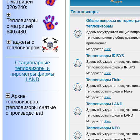
с матрицей
Форум
320х240:
Тепловизоры
Тепловизоры
Общие вопросы по термогра
с матрицей
тепловизорам
640х480:
Здесь обсуждаются общие вопро
тепловизионному оборудованию 
Гаджеты с
применению
тепловизором:
Модератор
Alex
Тепловизоры IRISYS
Здесь обсуждается все, что связ
Стационарные
тепловизорами фирмы IRISYS
тепловизоры и
пирометры фирмы
Модератор
Alex
LAND
Тепловизоры Fluke
Здесь обсуждается все, что связ
тепловизорами фирмы Fluke
Архив
Модератор
Alex
тепловизоров:
Тепловизоры LAND
(тепловизоры снятые
Здесь обсуждается все, что связ
с производства)
тепловизорами фирмы LAND
Модератор
Alex
Тепловизоры NEC
Здесь обсуждается все, что связ
тепловизорами фирмы NEC