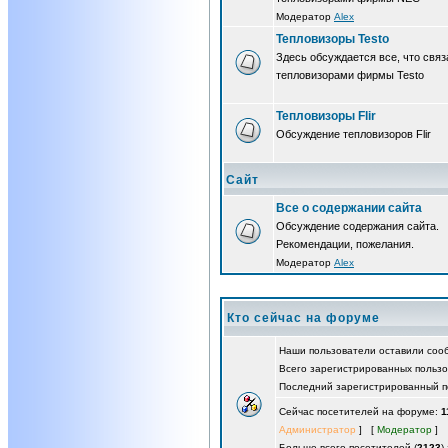
Модератор
Alex
Тепловизоры Testo
Здесь обсуждается все, что связ
тепловизорами фирмы Testo
Тепловизоры Flir
Обсуждение тепловизоров Flir
Сайт
Все о содержании сайта
Обсуждение содержания сайта.
Рекомендации, пожелания.
Модератор
Alex
Кто сейчас на форуме
Наши пользователи оставили со
Всего зарегистрированных польз
Последний зарегистрированный п
Сейчас посетителей на форуме:
1
Администратор
] [
Модератор
]
Больше всего посетителей (
2123
)