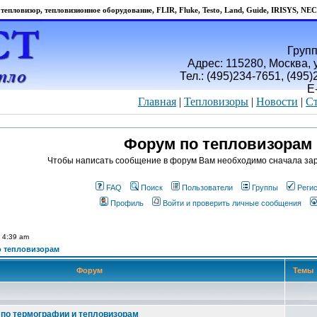
тепловизор, тепловизионное оборудование, FLIR, Fluke, Testo, Land, Guide, IRISYS, NEC
Групп
Адрес: 115280, Москва, у
Тел.: (495)234-7651, (495
E
Главная
|
Тепловизоры
|
Новости
|
Ст
Форум по тепловизорам
Чтобы написать сообщение в форум Вам необходимо сначала зар
FAQ
Поиск
Пользователи
Группы
Реги
Профиль
Войти и проверить личные сообщения
 4:39 am
 тепловизорам
Форум
Темы
по термографии и тепловизорам