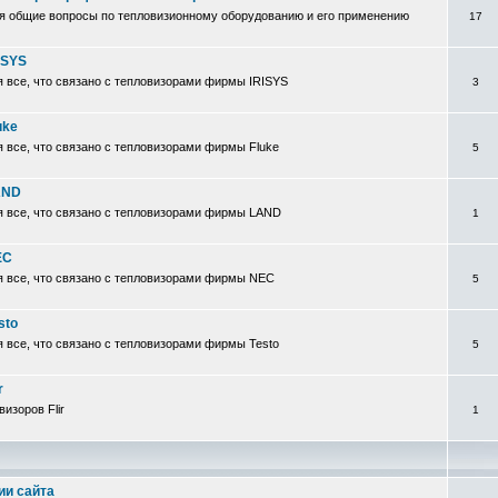
я общие вопросы по тепловизионному оборудованию и его применению
17
ISYS
 все, что связано с тепловизорами фирмы IRISYS
3
uke
 все, что связано с тепловизорами фирмы Fluke
5
AND
я все, что связано с тепловизорами фирмы LAND
1
EC
я все, что связано с тепловизорами фирмы NEC
5
sto
 все, что связано с тепловизорами фирмы Testo
5
r
изоров Flir
1
ии сайта