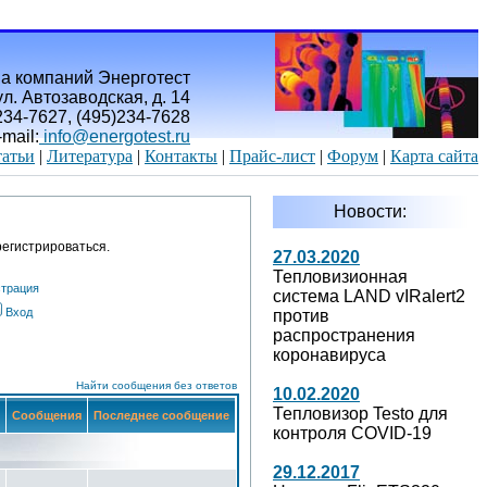
а компаний Энерготест
л. Автозаводская, д. 14
)234-7627, (495)234-7628
-mail:
info@energotest.ru
атьи
|
Литература
|
Контакты
|
Прайс-лист
|
Форум
|
Карта сайта
Новости:
егистрироваться.
27.03.2020
Тепловизионная
страция
система LAND vIRalert2
Вход
против
распространения
коронавируса
Найти сообщения без ответов
10.02.2020
Тепловизор Testo для
Сообщения
Последнее сообщение
контроля COVID-19
29.12.2017