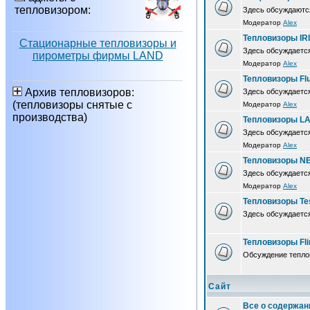
тепловизором:
Здесь обсуждаютс
Модератор
Alex
Тепловизоры IR
Стационарные тепловизоры и
Здесь обсуждается
пирометры фирмы LAND
Модератор
Alex
Тепловизоры Fl
Архив тепловизоров:
Здесь обсуждается
(тепловизоры снятые с
Модератор
Alex
производства)
Тепловизоры L
Здесь обсуждаетс
Модератор
Alex
Тепловизоры N
Здесь обсуждаетс
Модератор
Alex
Тепловизоры Te
Здесь обсуждается
Тепловизоры Fli
Обсуждение теплов
Сайт
Все о содержан