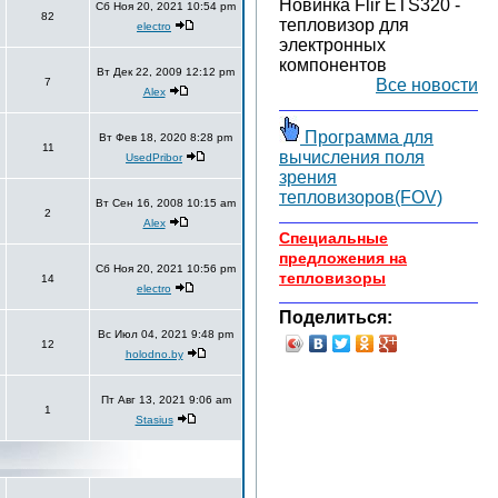
Новинка Flir ETS320 -
Сб Ноя 20, 2021 10:54 pm
82
тепловизор для
electro
электронных
компонентов
Вт Дек 22, 2009 12:12 pm
7
Все новости
Alex
Программа для
Вт Фев 18, 2020 8:28 pm
11
вычисления поля
UsedPribor
зрения
тепловизоров(FOV)
Вт Сен 16, 2008 10:15 am
2
Alex
Специальные
предложения на
Сб Ноя 20, 2021 10:56 pm
тепловизоры
14
electro
Поделиться:
Вс Июл 04, 2021 9:48 pm
12
holodno.by
Пт Авг 13, 2021 9:06 am
1
Stasius