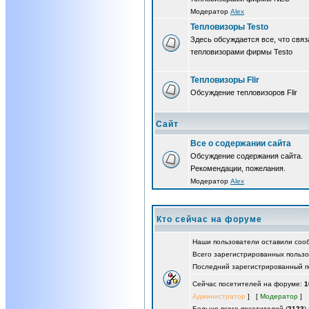
Модератор
Alex
Тепловизоры Testo
Здесь обсуждается все, что связ
тепловизорами фирмы Testo
Тепловизоры Flir
Обсуждение тепловизоров Flir
Сайт
Все о содержании сайта
Обсуждение содержания сайта.
Рекомендации, пожелания.
Модератор
Alex
Кто сейчас на форуме
Наши пользователи оставили со
Всего зарегистрированных польз
Последний зарегистрированный п
Сейчас посетителей на форуме:
1
Администратор
] [
Модератор
]
Больше всего посетителей (
2123
)