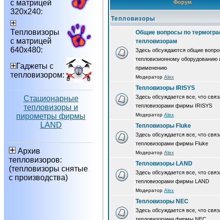
с матрицей
Форум
320х240:
Тепловизоры
Тепловизоры
Общие вопросы по термогра
с матрицей
тепловизорам
640х480:
Здесь обсуждаются общие вопро
тепловизионному оборудованию 
Гаджеты с
применению
тепловизором:
Модератор
Alex
Тепловизоры IRISYS
Здесь обсуждается все, что связ
Стационарные
тепловизорами фирмы IRISYS
тепловизоры и
пирометры фирмы
Модератор
Alex
LAND
Тепловизоры Fluke
Здесь обсуждается все, что связ
тепловизорами фирмы Fluke
Архив
Модератор
Alex
тепловизоров:
Тепловизоры LAND
(тепловизоры снятые
Здесь обсуждается все, что связ
с производства)
тепловизорами фирмы LAND
Модератор
Alex
Тепловизоры NEC
Здесь обсуждается все, что связ
тепловизорами фирмы NEC