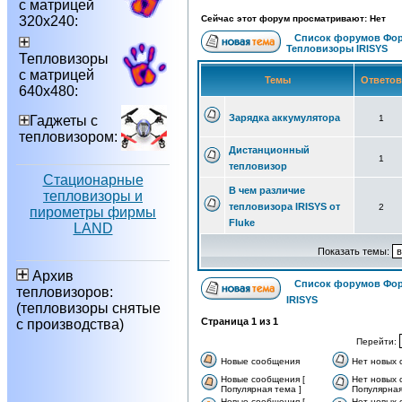
с матрицей
320х240:
Сейчас этот форум просматривают: Нет
Список форумов Фор
Тепловизоры IRISYS
Тепловизоры
с матрицей
Темы
Ответо
640х480:
Зарядка аккумулятора
Гаджеты с
1
тепловизором:
Дистанционный
1
тепловизор
Стационарные
В чем различие
тепловизоры и
тепловизора IRISYS от
2
пирометры фирмы
Fluke
LAND
Показать темы:
Архив
Список форумов Фор
тепловизоров:
IRISYS
(тепловизоры снятые
Страница
1
из
1
с производства)
Перейти:
Новые сообщения
Нет новых
Новые сообщения [
Нет новых 
Популярная тема ]
Популярная
Новые сообщения [
Нет новых 