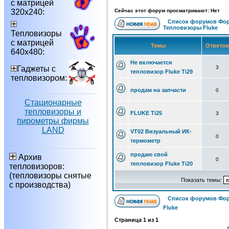
с матрицей
320х240:
Сейчас этот форум просматривают: Нет
Список форумов Фор
Тепловизоры Fluke
Тепловизоры
с матрицей
Темы
Ответо
640х480:
Не включается
Гаджеты с
3
тепловизор Fluke Ti29
тепловизором:
продам на запчасти
0
Стационарные
тепловизоры и
FLUKE Ti25
3
пирометры фирмы
LAND
VT02 Визуальный ИК-
0
термометр
продаю свой
Архив
0
тепловизор Fluke Ti20
тепловизоров:
(тепловизоры снятые
Показать темы:
с производства)
Список форумов Фор
Fluke
Страница
1
из
1