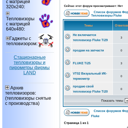
с матрицей
320х240:
Сейчас этот форум просматривают: Нет
Список форумов Фор
Тепловизоры Fluke
Тепловизоры
с матрицей
Темы
Ответо
640х480:
Не включается
Гаджеты с
3
тепловизор Fluke Ti29
тепловизором:
продам на запчасти
0
Стационарные
тепловизоры и
FLUKE Ti25
3
пирометры фирмы
LAND
VT02 Визуальный ИК-
0
термометр
продаю свой
Архив
0
тепловизор Fluke Ti20
тепловизоров:
(тепловизоры снятые
Показать темы:
с производства)
Список форумов Фор
Fluke
Страница
1
из
1