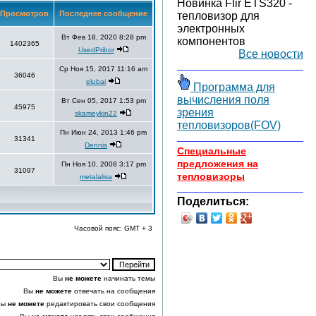
Новинка Flir ETS320 -
Просмотров
Последнее сообщение
тепловизор для
электронных
Вт Фев 18, 2020 8:28 pm
компонентов
1402365
UsedPribor
Все новости
Ср Ноя 15, 2017 11:16 am
36046
elubai
Программа для
вычисления поля
Вт Сен 05, 2017 1:53 pm
45975
зрения
skameykin22
тепловизоров(FOV)
Пн Июн 24, 2013 1:46 pm
31341
Dennis
Специальные
предложения на
Пн Ноя 10, 2008 3:17 pm
31097
тепловизоры
metalalisa
Поделиться:
Часовой пояс: GMT + 3
Вы
не можете
начинать темы
Вы
не можете
отвечать на сообщения
Вы
не можете
редактировать свои сообщения