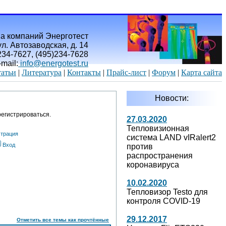
а компаний Энерготест
л. Автозаводская, д. 14
)234-7627, (495)234-7628
-mail:
info@energotest.ru
атьи
|
Литература
|
Контакты
|
Прайс-лист
|
Форум
|
Карта сайта
Новости:
егистрироваться.
27.03.2020
Тепловизионная
страция
система LAND vIRalert2
Вход
против
распространения
коронавируса
10.02.2020
Тепловизор Testo для
контроля COVID-19
29.12.2017
Отметить все темы как прочтённые