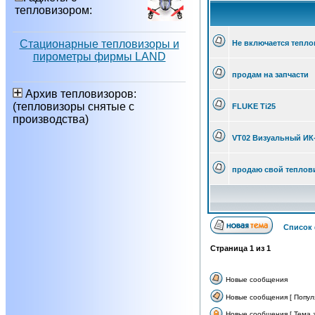
тепловизором:
Стационарные тепловизоры и
Не включается теплов
пирометры фирмы LAND
продам на запчасти
Архив тепловизоров:
(тепловизоры снятые с
FLUKE Ti25
производства)
VT02 Визуальный ИК
продаю свой теплови
Список
Страница
1
из
1
Новые сообщения
Новые сообщения [ Попул
Новые сообщения [ Тема з