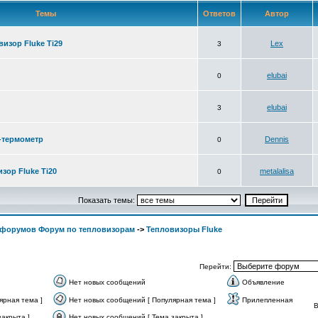
Темы
Ответов
Автор
изор Fluke Ti29
Lex
3
elubai
0
elubai
3
-термометр
Dennis
0
зор Fluke Ti20
metalalisa
0
Показать темы:
 форумов Форум по тепловизорам
->
Тепловизоры Fluke
Перейти:
Нет новых сообщений
Объявление
ярная тема ]
Нет новых сообщений [ Популярная тема ]
Прилепленная
акрыта ]
Нет новых сообщений [ Тема закрыта ]