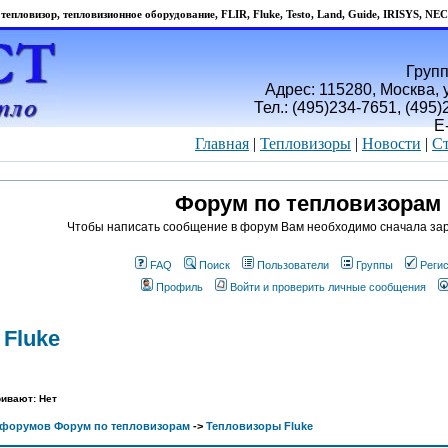
тепловизор, тепловизионное оборудование, FLIR, Fluke, Testo, Land, Guide, IRISYS, NEC
Групп
Адрес: 115280, Москва, у
Тел.: (495)234-7651, (495
E
Главная
|
Тепловизоры
|
Новости
|
Ст
Форум по тепловизорам
Чтобы написать сообщение в форум Вам необходимо сначала зар
FAQ
Поиск
Пользователи
Группы
Реги
Профиль
Войти и проверить личные сообщения
Fluke
ивают: Нет
 форумов Форум по тепловизорам
->
Тепловизоры Fluke