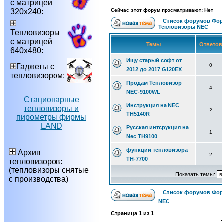
с матрицей
320х240:
Сейчас этот форум просматривают: Нет
Список форумов Фор
Тепловизоры NEC
Тепловизоры
с матрицей
Темы
Ответо
640х480:
Ищу старый софт от
Гаджеты с
0
2012 до 2017 G120EX
тепловизором:
Продам Тепловизор
4
NEC-9100WL
Стационарные
Инструкция на NEC
тепловизоры и
2
TH5140R
пирометры фирмы
LAND
Русская интсрукция на
1
Nec TH9100
функции тепловизора
Архив
2
ТН-7700
тепловизоров:
(тепловизоры снятые
Показать темы:
с производства)
Список форумов Фор
NEC
Страница
1
из
1