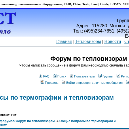
тепловизор, тепловизионное оборудование, FLIR, Fluke, Testo, Land, Guide, IRISYS, NEC
Групп
Адрес: 115280, Москва, у
Тел.: (495)234-7651, (495
E
Главная
|
Тепловизоры
|
Новости
|
Ст
Форум по тепловизорам
Чтобы написать сообщение в форум Вам необходимо сначала зар
FAQ
Поиск
Пользователи
Группы
Реги
Профиль
Войти и проверить личные сообщения
сы по термографии и тепловизорам
ивают: Нет
 форумов Форум по тепловизорам
->
Общие вопросы по термографии и
орам