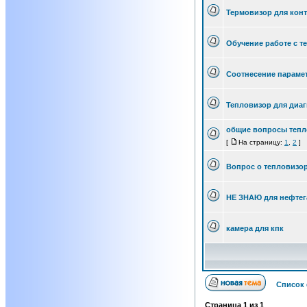
Термовизор для конт
Обучение работе с 
Соотнесение параме
Тепловизор для диаг
общие вопросы теп
[
На страницу:
1
,
2
]
Вопрос о тепловизор
НЕ ЗНАЮ для нефтег
камера для кпк
Список
Страница
1
из
1