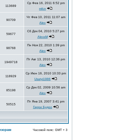
Ср Фев 16, 2011 6:52 pm
113689
mfcn
Чт Фев 10, 2011 11:07 am
90709
Alex
Сб Дек 04, 2010 5:27 pm
59677
AlexxM
Пн Ноя 22, 2010 1:39 pm
98768
Alex
Пт Авг 13, 2010 12:36 pm
1949718
Alex
Ср Июн 16, 2010 10:33 pm
118929
Usatyi1986
Ср Дек 02, 2009 10:56 am
85198
Alex
Пт Янв 19, 2007 3:41 pm
50515
Гарри Будро
изорам
Часовой пояс: GMT + 3