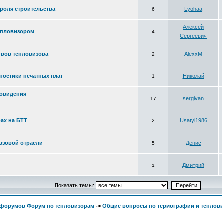
роля строительства
Lyohaa
6
Алексей
тепловизором
4
Сергеевич
тров тепловизора
AlexxM
2
ностики печатных плат
Николай
1
ловидения
sergivan
17
ах на БТТ
Usatyi1986
2
азовой отрасли
Денис
5
Дмитрий
1
Показать темы:
 форумов Форум по тепловизорам
->
Общие вопросы по термографии и теплов