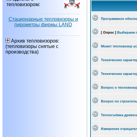
тепловизором:
Стационарные тепловизоры и
Программное обеспе
пирометры фирмы LAND
[ Опрос ]
Выбираем п
Архив тепловизоров:
(тепловизоры снятые с
Может тепловизор ус
производства)
Технические характе
Технические характе
Вопрос о тепловизо
Вопрос по строител
Теплосъёмка древе
Измерение отрицате