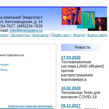
а компаний Энерготест
л. Автозаводская, д. 14
)234-7627, (495)234-7628
-mail:
info@energotest.ru
атьи
|
Литература
|
Контакты
|
Прайс-лист
|
Форум
|
Карта сайта
Новости:
егистрироваться.
27.03.2020
Тепловизионная
страция
система LAND vIRalert2
Вход
против
распространения
коронавируса
10.02.2020
Тепловизор Testo для
контроля COVID-19
29.12.2017
Отметить все темы как прочтённые