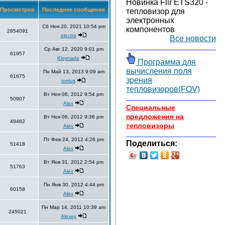
Новинка Flir ETS320 -
Просмотров
Последнее сообщение
тепловизор для
электронных
Сб Ноя 20, 2021 10:54 pm
компонентов
2854091
electro
Все новости
Ср Авг 12, 2020 9:01 pm
61957
Kloynada
Программа для
вычисления поля
Пн Май 13, 2013 9:09 am
61675
зрения
torrius
тепловизоров(FOV)
Вт Ноя 06, 2012 9:54 pm
50907
Alex
Специальные
предложения на
Вт Ноя 06, 2012 9:36 pm
49482
тепловизоры
Alex
Пт Фев 24, 2012 4:26 pm
Поделиться:
51418
Alex
Вт Янв 31, 2012 2:54 pm
51763
Alex
Пн Янв 30, 2012 4:44 pm
60158
Alex
Пн Мар 14, 2011 10:39 am
245021
Alexey