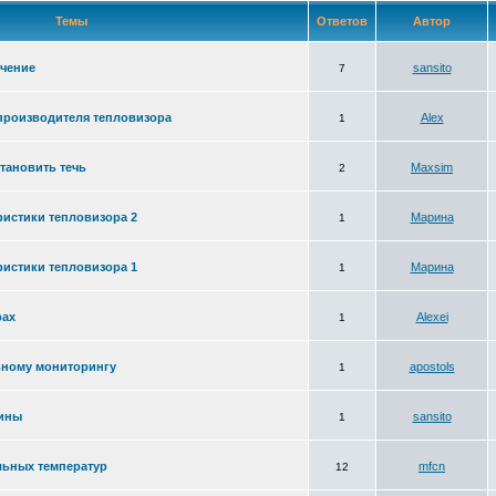
Темы
Ответов
Автор
чение
sansito
7
роизводителя тепловизора
Alex
1
тановить течь
Maxsim
2
ристики тепловизора 2
Марина
1
ристики тепловизора 1
Марина
1
рах
Alexei
1
ьному мониторингу
apostols
1
сины
sansito
1
льных температур
mfcn
12