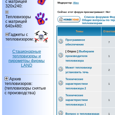
с матрицей
Модератор:
Alex
320х240:
Сейчас этот форум просматривают: Нет
Тепловизоры
Список форумов Фор
Общие вопросы по те
с матрицей
тепловизорам
640х480:
Темы
Ответо
Гаджеты с
тепловизором:
Программное
7
обеспечение
Стационарные
[ Опрос ]
Выбираем
тепловизоры и
производителя
1
пирометры фирмы
тепловизора
LAND
Может тепловизор
2
установить течь
Архив
Технические
тепловизоров:
характеристики
1
(тепловизоры снятые
тепловизора 2
с производства)
Технические
характеристики
1
тепловизора 1
Вопрос о тепловизорах
1