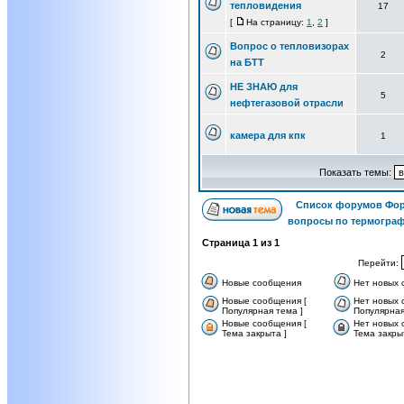
тепловидения
17
[
На страницу:
1
,
2
]
Вопрос о тепловизорах
2
на БТТ
НЕ ЗНАЮ для
5
нефтегазовой отрасли
камера для кпк
1
Показать темы:
Список форумов Фор
вопросы по термограф
Страница
1
из
1
Перейти:
Новые сообщения
Нет новых
Новые сообщения [
Нет новых 
Популярная тема ]
Популярная
Новые сообщения [
Нет новых 
Тема закрыта ]
Тема закры