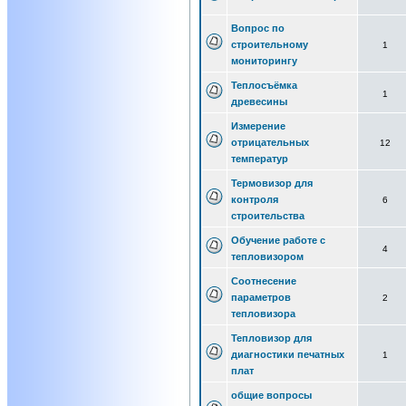
Вопрос по
строительному
1
мониторингу
Теплосъёмка
1
древесины
Измерение
отрицательных
12
температур
Термовизор для
контроля
6
строительства
Обучение работе с
4
тепловизором
Соотнесение
параметров
2
тепловизора
Тепловизор для
диагностики печатных
1
плат
общие вопросы