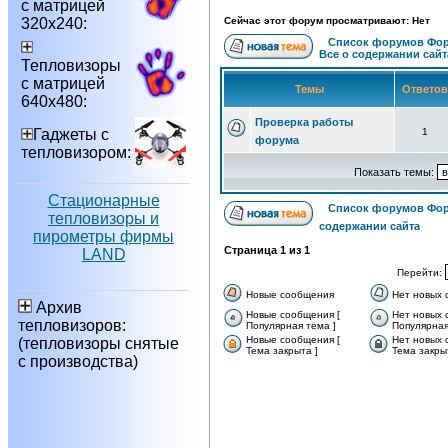
с матрицей
320х240:
Сейчас этот форум просматривают: Нет
Список форумов Фор
Все о содержании сайт
Тепловизоры
с матрицей
Темы
Ответо
640х480:
Проверка работы
Гаджеты с
1
форума
тепловизором:
Показать темы:
Стационарные
Список форумов Фор
тепловизоры и
содержании сайта
пирометры фирмы
Страница
1
из
1
LAND
Перейти:
Новые сообщения
Нет новых
Архив
Новые сообщения [
Нет новых 
тепловизоров:
Популярная тема ]
Популярная
Новые сообщения [
Нет новых 
(тепловизоры снятые
Тема закрыта ]
Тема закры
с производства)