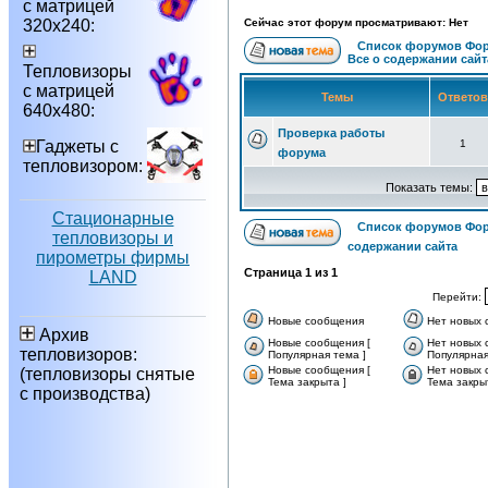
с матрицей
320х240:
Сейчас этот форум просматривают: Нет
Список форумов Фор
Все о содержании сайт
Тепловизоры
с матрицей
Темы
Ответо
640х480:
Проверка работы
Гаджеты с
1
форума
тепловизором:
Показать темы:
Стационарные
Список форумов Фор
тепловизоры и
содержании сайта
пирометры фирмы
Страница
1
из
1
LAND
Перейти:
Новые сообщения
Нет новых
Архив
Новые сообщения [
Нет новых 
тепловизоров:
Популярная тема ]
Популярная
Новые сообщения [
Нет новых 
(тепловизоры снятые
Тема закрыта ]
Тема закры
с производства)