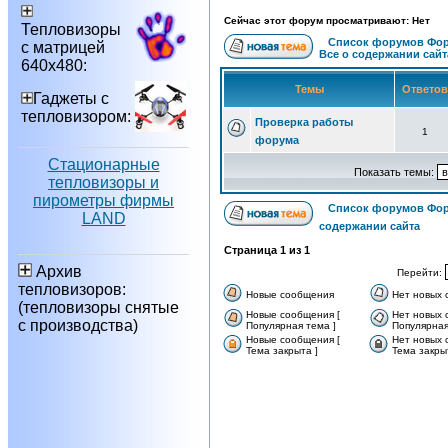
Сейчас этот форум просматривают: Нет
Тепловизоры
Список форумов Фор
с матрицей
Все о содержании сайт
640х480:
Темы
Ответо
Гаджеты с
тепловизором:
Проверка работы
1
форума
Стационарные
Показать темы:
тепловизоры и
пирометры фирмы
Список форумов Фор
LAND
содержании сайта
Страница
1
из
1
Архив
Перейти:
тепловизоров:
Новые сообщения
Нет новых
(тепловизоры снятые
Новые сообщения [
Нет новых 
с производства)
Популярная тема ]
Популярная
Новые сообщения [
Нет новых 
Тема закрыта ]
Тема закры