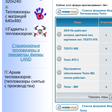
320х240:
Сейчас этот форум просматривают: Нет
Список форумов Фор
Тепловизоры
Тепловизоры Testo
с матрицей
640х480:
Темы
Ответо
Гаджеты с
SOS Не работает
тепловизором:
шторка, щелчков нет,
1
картинки нет. TESTO 875
Стационарные
TESTO 882
0
тепловизоры и
пирометры фирмы
LAND
Testo 875-1
1
Програмное
Архив
обеспечение Testo 881
1
тепловизоров:
плохо работает
(тепловизоры снятые
с производства)
Testo - 880
4
Показать темы:
Список форумов Фор
Testo