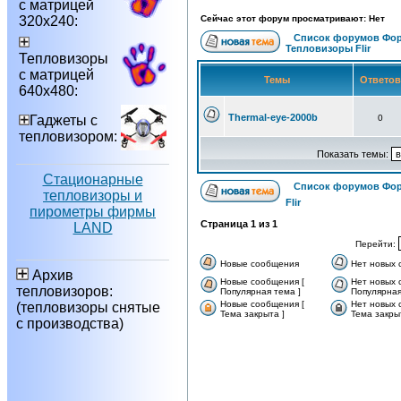
с матрицей
320х240:
Сейчас этот форум просматривают: Нет
Список форумов Фор
Тепловизоры Flir
Тепловизоры
с матрицей
Темы
Ответо
640х480:
Thermal-eye-2000b
Гаджеты с
0
тепловизором:
Показать темы:
Стационарные
Список форумов Фор
тепловизоры и
Flir
пирометры фирмы
Страница
1
из
1
LAND
Перейти:
Новые сообщения
Нет новых
Архив
Новые сообщения [
Нет новых 
тепловизоров:
Популярная тема ]
Популярная
Новые сообщения [
Нет новых 
(тепловизоры снятые
Тема закрыта ]
Тема закры
с производства)