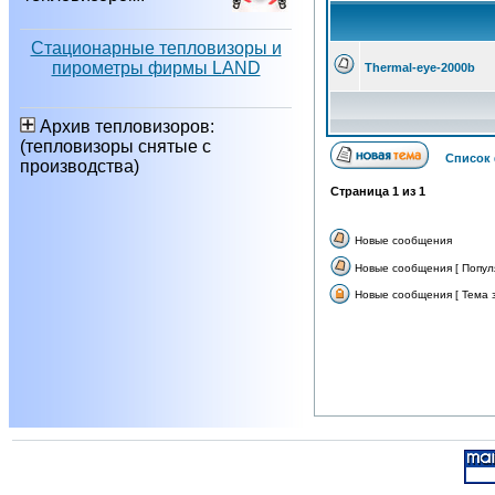
Стационарные тепловизоры и
пирометры фирмы LAND
Thermal-eye-2000b
Архив тепловизоров:
(тепловизоры снятые с
Список
производства)
Страница
1
из
1
Новые сообщения
Новые сообщения [ Попул
Новые сообщения [ Тема з