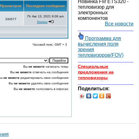
Новинка Flir ETS320 -
Просмотров
Последнее сообщение
тепловизор для
электронных
Пт Авг 13, 2021 9:06 am
компонентов
334577
Stasius
Все новости
Программа для
вычисления поля
Часовой пояс: GMT + 3
зрения
тепловизоров(FOV)
Специальные
Вы
не можете
начинать темы
предложения на
Вы
не можете
отвечать на сообщения
тепловизоры
Вы
не можете
редактировать свои сообщения
Вы
не можете
удалять свои сообщения
Поделиться:
Вы
не можете
голосовать в опросах