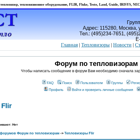
тепловизор, тепловизионное оборудование, FLIR, Fluke, Testo, Land, Guide, IRISYS, NEC
Групп
Адрес: 115280, Москва, у
Тел.: (495)234-7651, (495
E
Главная
|
Тепловизоры
|
Новости
|
Ст
Форум по тепловизорам
Чтобы написать сообщение в форум Вам необходимо сначала зар
FAQ
Поиск
Пользователи
Группы
Реги
Профиль
Войти и проверить личные сообщения
Flir
ивают: Нет
 форумов Форум по тепловизорам
->
Тепловизоры Flir