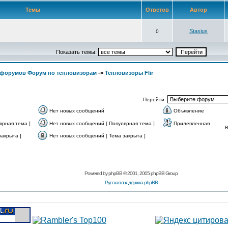
Темы
Ответов
Автор
Stasius
0
Показать темы:
 форумов Форум по тепловизорам
->
Тепловизоры Flir
Перейти:
Нет новых сообщений
Объявление
ярная тема ]
Нет новых сообщений [ Популярная тема ]
Прилепленная
акрыта ]
Нет новых сообщений [ Тема закрыта ]
Powered by
phpBB
© 2001, 2005 phpBB Group
Русская поддержка phpBB