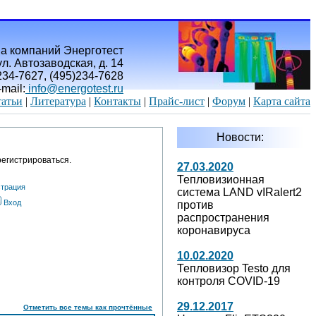
а компаний Энерготест
л. Автозаводская, д. 14
)234-7627, (495)234-7628
-mail:
info@energotest.ru
атьи
|
Литература
|
Контакты
|
Прайс-лист
|
Форум
|
Карта сайта
Новости:
егистрироваться.
27.03.2020
Тепловизионная
страция
система LAND vIRalert2
Вход
против
распространения
коронавируса
10.02.2020
Тепловизор Testo для
контроля COVID-19
29.12.2017
Отметить все темы как прочтённые