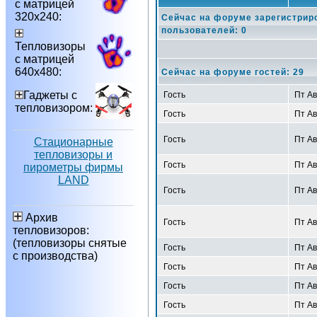
с матрицей
320х240:
Сейчас на форуме зарегистрир
пользователей: 0
Тепловизоры
с матрицей
640х480:
Сейчас на форуме гостей: 29
Гаджеты с
Гость
Пт Ав
тепловизором:
Гость
Пт Ав
Гость
Пт Ав
Стационарные
тепловизоры и
Гость
Пт Ав
пирометры фирмы
LAND
Гость
Пт Ав
Архив
Гость
Пт Ав
тепловизоров:
(тепловизоры снятые
Гость
Пт Ав
с производства)
Гость
Пт Ав
Гость
Пт Ав
Гость
Пт Ав