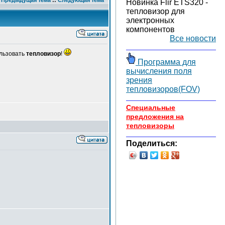
Предыдущая тема
::
Следующая тема
Новинка Flir ETS320 -
тепловизор для
электронных
компонентов
Все новости
ользовать
тепловизор
!
Программа для
вычисления поля
зрения
тепловизоров(FOV)
Специальные
предложения на
тепловизоры
Поделиться: