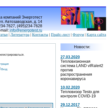
а компаний Энерготест
л. Автозаводская, д. 14
)234-7627, (495)234-7628
-mail:
info@energotest.ru
атьи
|
Литература
|
Контакты
|
Прайс-лист
|
Форум
|
Карта сайта
Новости:
егистрироваться.
27.03.2020
Тепловизионная
страция
система LAND vIRalert2
Вход
против
распространения
коронавируса
10.02.2020
Тепловизор Testo для
контроля COVID-19
29.12.2017