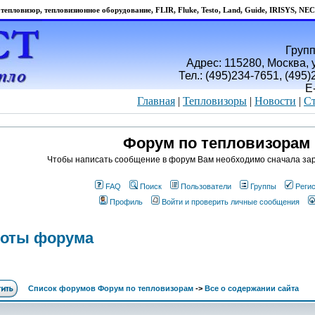
тепловизор, тепловизионное оборудование, FLIR, Fluke, Testo, Land, Guide, IRISYS, NEC
Групп
Адрес: 115280, Москва, у
Тел.: (495)234-7651, (495
E
Главная
|
Тепловизоры
|
Новости
|
Ст
Форум по тепловизорам
Чтобы написать сообщение в форум Вам необходимо сначала зар
FAQ
Поиск
Пользователи
Группы
Реги
Профиль
Войти и проверить личные сообщения
боты форума
Список форумов Форум по тепловизорам
->
Все о содержании сайта