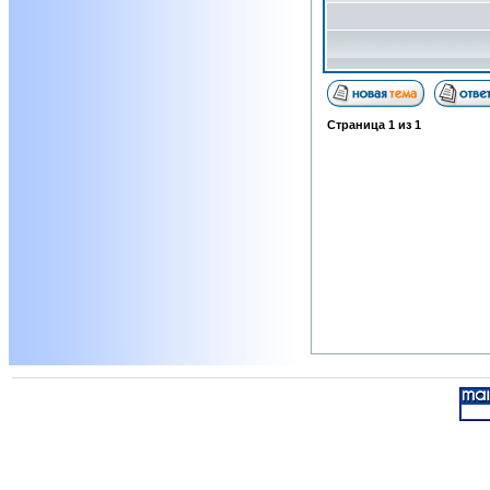
Страница
1
из
1