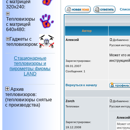
с матрицей
320х240:
Списо
Тепловизоры
с матрицей
640х480:
Автор
Гаджеты с
Алексей
Добавлено: 
тепловизором:
Русская интср
Может кто и
Стационарные
инструкцией 
Зарегистрирован:
тепловизоры и
09.01.2007
пирометры фирмы
Сообщения: 1
LAND
Вернуться к началу
Архив
тепловизоров:
(тепловизоры снятые
Zorch
Добавлено: 
с производства)
Тепломан
Русская интср
Алексей
Зарегистрирован:
Может кт
19.12.2008
инструкц