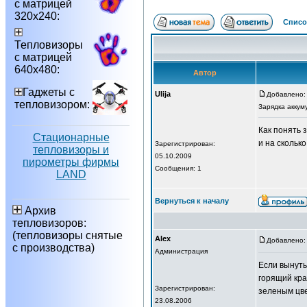
с матрицей
320х240:
Списо
Тепловизоры
с матрицей
640х480:
Автор
Гаджеты с
Ulija
Добавлено: 
тепловизором:
Зарядка аккум
Как понять 
Стационарные
и на скольк
Зарегистрирован:
тепловизоры и
05.10.2009
пирометры фирмы
Сообщения: 1
LAND
Вернуться к началу
Архив
тепловизоров:
(тепловизоры снятые
Alex
Добавлено: 
с производства)
Администрация
Если вынуть
горящий кра
Зарегистрирован:
зеленым цв
23.08.2006