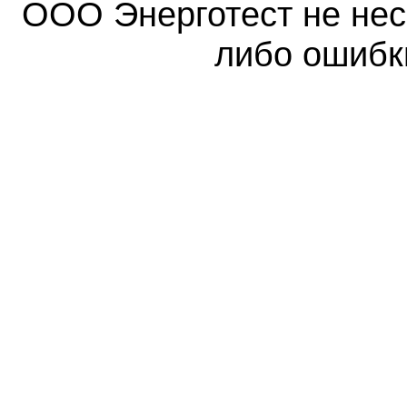
ООО Энерготест не несе
либо ошибк