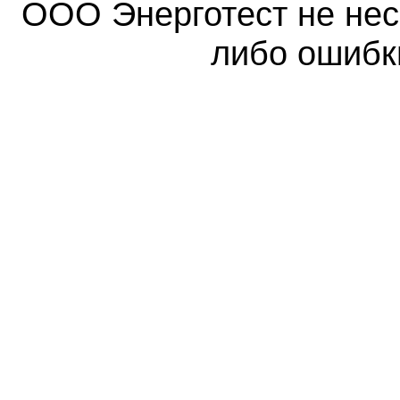
ООО Энерготест не несе
либо ошибк