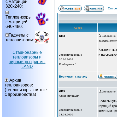
с матрицей
320х240:
Списо
Тепловизоры
с матрицей
640х480:
Автор
Гаджеты с
Ulija
Добавлено: 
тепловизором:
Зарядка аккум
Как понять 
Стационарные
и на скольк
Зарегистрирован:
тепловизоры и
05.10.2009
пирометры фирмы
Сообщения: 1
LAND
Вернуться к началу
Архив
тепловизоров:
(тепловизоры снятые
Alex
Добавлено: 
с производства)
Администрация
Если вынуть
горящий кра
Зарегистрирован:
зеленым цв
23.08.2006