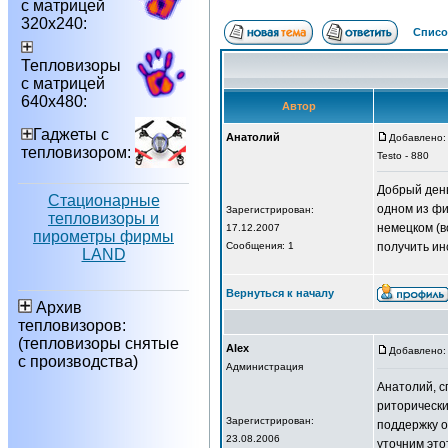
с матрицей
320х240:
Списо
Тепловизоры
с матрицей
640х480:
Автор
Гаджеты с
Анатолий
Добавлено: 
тепловизором:
Testo - 880
Добрый день
Стационарные
одном из фи
Зарегистрирован:
тепловизоры и
немецком (в
17.12.2007
пирометры фирмы
Сообщения: 1
получить ин
LAND
Вернуться к началу
Архив
тепловизоров:
(тепловизоры снятые
Alex
Добавлено: 
с производства)
Администрация
Анатолий, с
риторически
Зарегистрирован:
поддержку 
23.08.2006
уточним это