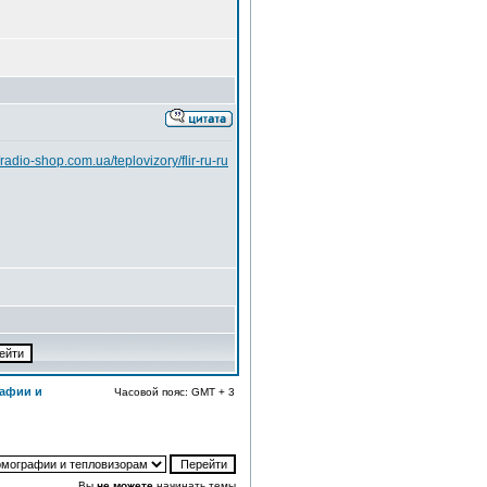
//radio-shop.com.ua/teplovizory/flir-ru-ru
афии и
Часовой пояс: GMT + 3
Вы
не можете
начинать темы