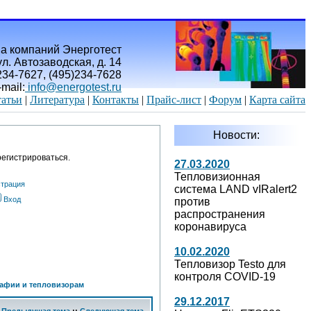
а компаний Энерготест
л. Автозаводская, д. 14
)234-7627, (495)234-7628
-mail:
info@energotest.ru
атьи
|
Литература
|
Контакты
|
Прайс-лист
|
Форум
|
Карта сайта
Новости:
егистрироваться.
27.03.2020
Тепловизионная
страция
система LAND vIRalert2
Вход
против
распространения
коронавируса
10.02.2020
Тепловизор Testo для
контроля COVID-19
афии и тепловизорам
29.12.2017