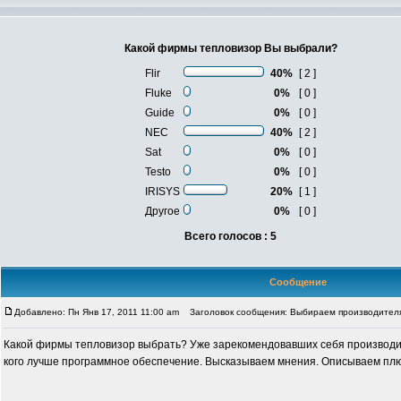
Какой фирмы тепловизор Вы выбрали?
Flir
40%
[ 2 ]
Fluke
0%
[ 0 ]
Guide
0%
[ 0 ]
NEC
40%
[ 2 ]
Sat
0%
[ 0 ]
Testo
0%
[ 0 ]
IRISYS
20%
[ 1 ]
Другое
0%
[ 0 ]
Всего голосов : 5
Сообщение
Добавлено: Пн Янв 17, 2011 11:00 am
Заголовок сообщения: Выбираем производителя
Какой фирмы тепловизор выбрать? Уже зарекомендовавших себя производ
кого лучше программное обеспечение. Высказываем мнения. Описываем пл