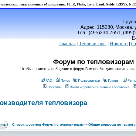
тепловизор, тепловизионное оборудование, FLIR, Fluke, Testo, Land, Guide, IRISYS, NEC
Групп
Адрес: 115280, Москва, у
Тел.: (495)234-7651, (495
E
Главная
|
Тепловизоры
|
Новости
|
Ст
Форум по тепловизорам
Чтобы написать сообщение в форум Вам необходимо сначала зар
FAQ
Поиск
Пользователи
Группы
Реги
Профиль
Войти и проверить личные сообщения
оизводителя тепловизора
Список форумов Форум по тепловизорам
->
Общие вопросы по термогр