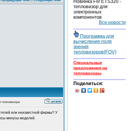
Предыдущая тема
::
Следующая тема
Новинка Flir ETS320 -
тепловизор для
электронных
компонентов
Все новости
Программа для
вычисления поля
зрения
тепловизоров(FOV)
Специальные
предложения на
тепловизоры
Поделиться:
 тепловизора
ителей или неизвестной фирмы? У
юсы-минусы моделей.