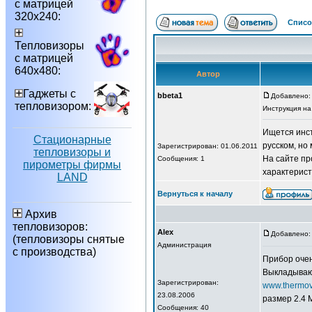
с матрицей
320х240:
Списо
Тепловизоры
с матрицей
640х480:
Автор
Гаджеты с
bbeta1
Добавлено: 
тепловизором:
Инструкция н
Ищется инс
Стационарные
русском, но
Зарегистрирован: 01.06.2011
тепловизоры и
На сайте пр
Сообщения: 1
пирометры фирмы
характерист
LAND
Вернуться к началу
Архив
тепловизоров:
Alex
Добавлено: 
(тепловизоры снятые
Администрация
с производства)
Прибор очен
Выкладываю.
Зарегистрирован:
www.thermovi
23.08.2006
размер 2.4 
Сообщения: 40