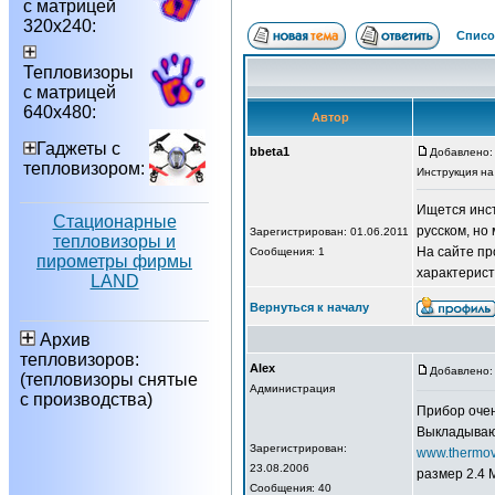
с матрицей
320х240:
Списо
Тепловизоры
с матрицей
640х480:
Автор
Гаджеты с
bbeta1
Добавлено: 
тепловизором:
Инструкция н
Ищется инс
Стационарные
русском, но
Зарегистрирован: 01.06.2011
тепловизоры и
На сайте пр
Сообщения: 1
пирометры фирмы
характерист
LAND
Вернуться к началу
Архив
тепловизоров:
Alex
Добавлено: 
(тепловизоры снятые
Администрация
с производства)
Прибор очен
Выкладываю.
Зарегистрирован:
www.thermovi
23.08.2006
размер 2.4 
Сообщения: 40