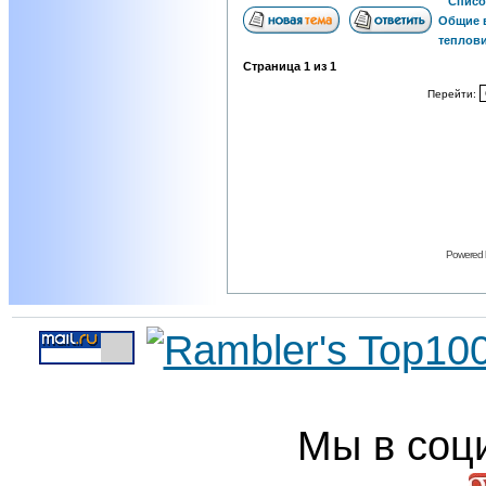
Списо
Общие 
теплов
Страница
1
из
1
Перейти:
Powered
Мы в соц