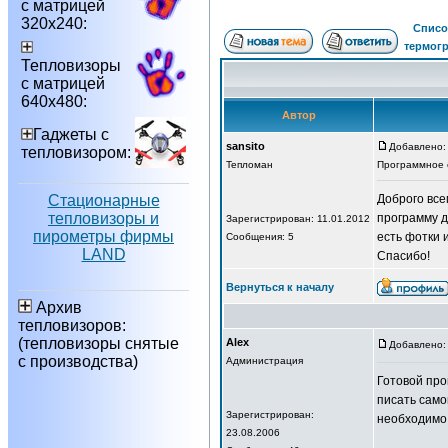
с матрицей
320х240:
Списо
термог
Тепловизоры
с матрицей
640х480:
Автор
Гаджеты с
sansito
Добавлено: 
тепловизором:
Тепломан
Программное 
Стационарные
Доброго все
тепловизоры и
программу 
Зарегистрирован: 11.01.2012
пирометры фирмы
есть фотки 
Сообщения: 5
LAND
Спасибо!
Вернуться к началу
Архив
тепловизоров:
(тепловизоры снятые
Alex
Добавлено: 
с производства)
Администрация
Готовой про
писать само
Зарегистрирован:
необходимо,
23.08.2006